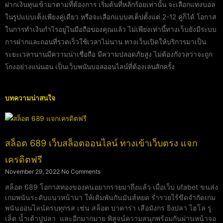
ฝากเงินทุนเข้ามาตามที่ต้องการ เริ่มต้นที่หลักร้อยเท่านั้น จะเลือกแทงบอล
ในรูปแบบเต็งเพียงคู่เดียว หรือจะเลือกแบบสเต็ปตั้งแต่ 2-12 คู่ก็ได้ โอกาส
ในการทำเงินกำไรอยู่ในมือถือของคุณแล้ว ไม่เพียงเท่านี้ทางเว็บยังมีระบบ
การฝากและถอนที่รวดเร็วใช้เวลาไม่นาน ทางเว็บเปิดให้บริการมาเป็น
ระยะเวลานานมีความน่าเชื่อถือ มีความปลอดภัยสูง ไม่ต้องกังวลว่าจะถูก
โกงอย่างแน่นอน เป็นเว็บพนันบอลออนไลน์ที่ต้องเล่นสักครั้ง
บทความน่าสนใจ
สล็อต 689 เว็บสล็อตออนไลน์ ทางเข้าเว็บตรง แจก
เครดิตฟรี
November 29, 2022
No Comments
สล็อต 689 โอกาสทองของคนอยากรวยมาถึงแล้ว เมื่อเว็บ ufabet ขนส่ง
เกมพนันระดับแนวหน้ามา ให้เดิมพันกันมันส์หยด ร่ำรวยไร้ขีดจำกัดเกม
พนันออนไลน์ครบทุกรส เช่น สล็อต บาคาร่า เสือมังกร ยิงปลา ไฮโล รู
เล็ต น้ำเต้าปูปลา และอีกมากมาย พิสูจน์ความสนุกพร้อมกันผ่านหน้าจอ