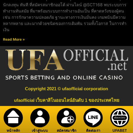
นักลงทุน ทันที ที่สมัครสมาชิกออโต้ ผ่านไลน์ @SCT168 พบระบบการ
ทำงานทันสมัย ที่มาพร้อมระบบการทำงานอันเป็น ที่คาดหวังของผู้คน
เช่น การรักษาความปลอดภัย ฐานะทางการเงินมั่นคง เกมพนันมีความ
หลากหลาย และมากด้วยชนิดของการเดิมพัน รวมทั้งโอกาส ในการทำ
เงิน
Read More »
Copyright 2021 © ufaofficial corporation
ufaofficial เว็บคาสิโนออนไลน์อันดับ 1 ของประเทศไทย
ufasociety
หน้าหลัก
เข้าสู่ระบบ
สมัครสมาชิก
ติดต่อเรา
UFABET