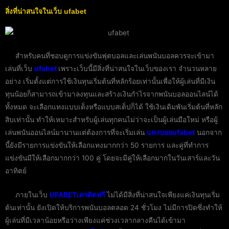
สิ่งที่น่าสนใจในเว็บ ufabet
สำหรับคนที่ชอบดูการแข่งขันฟุตบอลและเล่นพนันบอลควรจะเข้ามา
เล่นที่เว็บ
ufabet
เพราะเว็บนี้มีสิ่งที่น่าสนใจในเว็บของเรา จำนวนหลาย
อย่าง เริ่มตั้งแต่การใช้เงินทุนเริ่มต้นที่หลักร้อยเท่านั้นเพื่อให้ผู้เล่นที่มีเงิน
ทุนน้อยก็สามารถเข้ามาลงทุนและสร้างเงินกำไรจากพนันบอลออนไลน์ได้
ทั้งหมด จะเลือกแทงแบบเต็งหรือแบบสเต็ปก็ได้ ใช้เงินเดิมพันเริ่มต้นที่หลัก
สิบเท่านั้น ทำให้เหมาะสำหรับผู้เล่นทุกคนไม่ว่าจะเป็นผู้เล่นมือใหม่ หรือผู้
เล่นพนันออนไลน์มานานแต่ต้องการที่จะเริ่มเล่น
แทงบอลufabet
นอกจาก
นี้ยังมีรายการแข่งขันให้เลือกแทงมากกว่า 50 รายการ และคู่ที่ทำการ
แข่งขันมีให้เลือกมากกว่า 100 คู่ โดยจะมีคู่ให้เลือกมากในวันเสาร์และวัน
อาทิตย์
ภายในเว็บ
UFABET
เครดิตฟรี
ไม่ได้มีสิ่งที่น่าสนใจเพียงแค่เงินทุนเริ่ม
ต้นเท่านั้น ยังเปิดให้บริการพนันบอลตลอด 24 ชั่วโมง ไม่มีการปิดซึ่งทำให้
ผู้เล่นที่มีเวลาน้อยหรือว่างเพียงแค่ช่วงเวลากลางคืนได้เข้ามา