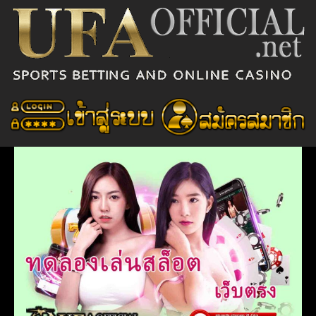
Skip
to
content