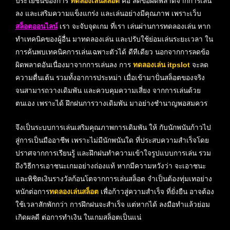
ประโยชน์ของการ
ทดลองเล่นสล็อต
คือ ลดข้อผิดพลาดจากการเล่น
ลง และเสริมความแข็งแกร่ง และเล่นอย่างมีคุณภาพ เพราะเว็บ
สล็อตออนไลน์
เรา จะจับจุดเกม ที่เรา เล่นผ่านการทดลองเล่น หาก
ทำเทคนิคของผู้อื่น มาทดลองเล่น และปรับใช้ย่อมเล่นระยะเวลา ใน
การค้นพบเทคนิคการเล่นเฉพาะตัวได้ ดีทีเดียว นอกจากการลดข้อ
ผิดพลาดอันเนื่องมาจากการเล่นลง การ
ทดลองเล่น
itpslot
จะลด
ความตื่นเต้น รวมทั้งอาการประหม่า เมื่อเข้ามาปั่นสล็อตของจริง
จนสามารถวางเดิมพัน และควบคุมความเสี่ยง จากการเล่นด้วย
ตนเอง เพราะได้ ฝึกฝนการวางเดิมพัน มาอย่างชำนาญพอสมควร
จึงเป็นระบบการเล่นเสริมคุณภาพการเดิมพัน ให้ กับนักพนันก้าวไป
สู่การเป็นมืออาชีพ เพราะไม่มีนักพนันใด ที่ประสบความสำเร็จโดย
ปราศจากการเรียนรู้ และฝึกฝนทำความเข้าใจรูปแบบการเล่น รวม
ถึงวิธีการเอาชนะเกมอย่างถ่องแท้ หากมีความหวังว่า จะเอาชนะ
และพิชิตเงินรางวัลก้อนโตจากการเล่นสล็อต จำเป็นต้องทุ่มเทอย่าง
หนักต่อการ
ทดลองเล่นสล็อต
เพื่อก้าวสู่ความสำเร็จ ที่ยั่งยืน อาจต้อง
ใช้เวลาสักพักกว่า การฝึกฝนจะสำเร็จ แต่หากได้ ลงมือทำแล้วย่อม
เกิดผลดี ต่อการทำเงิน ในเกมสล็อตเป็นแน่