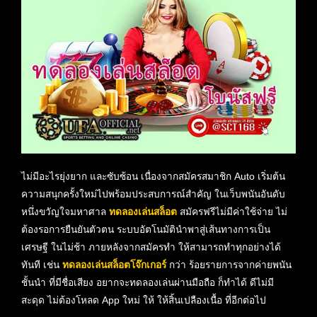
ไม่มีอะไรยุ่งยาก และซับซ้อน เนื่องจากสมัครสมาชิก Auto เริ่มต้น
ความสนุกครั้งใหม่ไปพร้อมประสบการณ์สำคัญ ในเว็บพนันอันดับ
หนึ่งขวัญใจมหาศาล
ทดลองเล่นสล็อต
สมัครฟรีไม่มีค่าใช้จ่าย ไม่
ต้องรอการยืนยันตัวตน ระบบอัตโนมัตินำพาสู่เส้นทางการเป็น
เศรษฐี ในไม่ช้า ภายหลังจากสมัครทำ ให้สามารถทำทุกอย่างได้
ทันที เช่น
ทดลองเล่นสล็อตโจ๊กเกอร์
กว่า ร้อยรายการจากค่ายพนัน
ชั้นนำ ที่มีชื่อเสียง อยากจะทดลองเล่นผ่านมือถือ ก็ทำได้ ดีไม่มี
สะดุด ไม่ต้องโหลด App ใหม่ ให้ ให้สิ้นเปลืองเนื้อ ที่อีกต่อไป