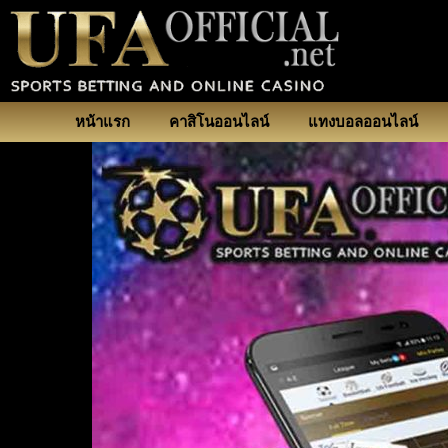
Skip
to
content
หน้าแรก
คาสิโนออนไลน์
แทงบอลออนไลน์