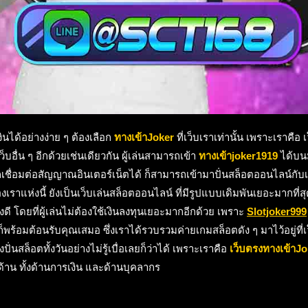
งินได้อย่างง่าย ๆ ต้องเลือก
ทางเข้า
Joker
ที่เว็บเราเท่านั้น เพราะเราคือ
บอื่น ๆ อีกด้วยเช่นเดียวกัน ผู้เล่นสามารถเข้า
ทางเข้า
joker1919
ได้บน
รถเชื่อมต่อสัญญาณอินเตอร์เน็ตได้ ก็สามารถเข้ามาปั่นสล็อตออนไลน์กับเ
าแห่งนี้ ยังเป็นเว็บเล่นสล็อตออนไลน์ ที่มีรูปแบบเดิมพันเยอะมากที่สุด
ี โดยที่ผู้เล่นไม่ต้องใช้เงินลงทุนเยอะมากอีกด้วย เพราะ
Slotjoker999
าก็พร้อมต้อนรับคุณเสมอ ซึ่งเราได้รวบรวมค่ายเกมสล็อตดัง ๆ มาไว้อยู่ที่เว็บ
งปั่นสล็อตทั้งวันอย่างไม่รู้เบื่อเลยก็ว่าได้ เพราะเราคือ
เว็บตรงทางเข้า
Jo
 ด้าน ทั้งด้านการเงิน และด้านบุคลากร