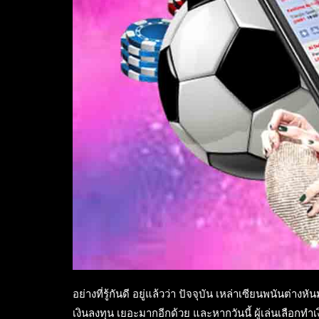
อย่างที่รู้กันดี อยู่แล้วว่า ปัจจุบัน เหล่าเซียนพนันต่างห
เงินลงทุน เยอะมากอีกด้วย และหากวันนี้ ผู้เล่นเลือกทำเ