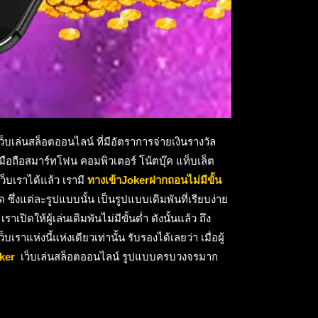
 เว็บเล่นสล็อตออนไลน์ ที่มีอัตราการจ่ายเงินรางวัล
มือถือสมาร์ทโฟน คอมพิวเตอร์ โน้ตบุ๊ค แท็บเล็ต
ว็บเราได้แล้ว เรามี
ทางเข้า
Jokerฝากถอนไม่มีขั้น
 ซึ่งแต่ละรูปแบบนั้น เป็นรูปแบบเดิมพันที่เรียบง่าย
เราเปิดให้ผู้เล่นเดิมพันไม่มีขั้นต่ำ ดังนั้นแล้ว ถึง
เราแห่งนี้แห่งเดียวเท่านั้น รับรองได้เลยว่า เมื่อผู้
ker
เว็บเล่นสล็อตออนไลน์ รูปแบบครบวงจรมาก