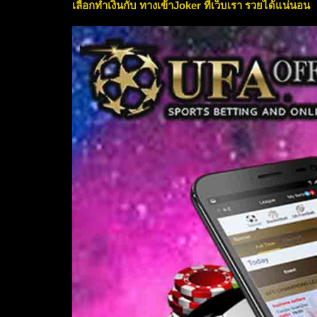
เลือกทำเงินกับ ทางเข้าJoker ที่เว็บเรา รวยได้แน่นอน