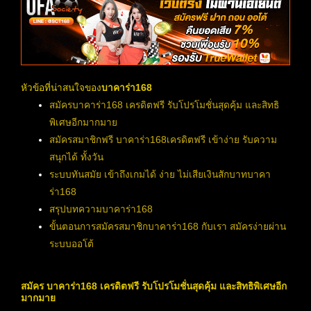
หัวข้อที่น่าสนใจของ
บาคาร่า168
สมัครบาคาร่า168 เครดิตฟรี รับโปรโมชั่นสุดคุ้ม และสิทธิ
พิเศษอีกมากมาย
สมัครสมาชิกฟรี บาคาร่า168เครดิตฟรี เข้าง่าย รับความ
สนุกได้ ทั้งวัน
ระบบทันสมัย เข้าถึงเกมได้ ง่าย ไม่เสียเงินสักบาทบาคา
ร่า168
สรุปบทความบาคาร่า168
ขั้นตอนการสมัครสมาชิกบาคาร่า168 กับเรา สมัครง่ายผ่าน
ระบบออโต้
สมัคร บาคาร่า168 เครดิตฟรี รับโปรโมชั่นสุดคุ้ม และสิทธิพิเศษอีก
มากมาย