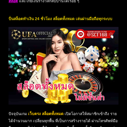
สล็อต
และโกยเงินรางวัลกลับบ้านได้เรื่อย ๆ
ปั่นสล็อตทำเงิน 24 ชั่วโมง สล็อตทั้งหมด เล่นผ่านมือถือทุกระบบ
ปัจจุบันเกม
เว็บตรง สล็อตทั้งหมด
เปิดโอกาสให้สมาชิกเข้าถึง ราย
ได้จำนวนมาก เปลี่ยนทุกพื้น ที่เป็นการสร้างรายได้ ผ่านโทรศัพท์มือ