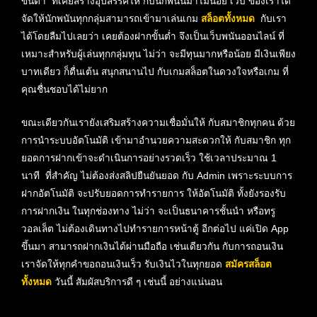
ขั้นต่ำ ที่เคยสร้างอุปสรรคให้ กับนักพนันมาไม่น้อย เว็บ ของเราได้
จัดให้นักพนันทุกกลุ่มสามารถเข้ามาเล่นเกม
สล็อตทั้งหมด
กับเรา
ได้โดยลืมไปเลยว่า เคยต้องฝากขั้นต่ำ จึงเป็นเว็บพนันออนไลน์ ที่
เหมาะสำหรับผู้เล่นทุกกลุ่มทุน ไม่ว่า จะมีทุนมากหรือน้อย มีเงินเพียง
บาทเดียว ก็ตื่นเต้น สนุกสนานไป กับเกมสล็อตในดวงใจหรือเกม ที่
คุณชื่นชอบได้ไม่ยาก
ขณะเดียวกันเรายังเสริมสร้างความเชื่อมั่นให้ กับสมาชิกทุกคน ด้วย
การนำระบบอัตโนมัติ เข้ามาอำนวยความสะดวกให้ กับสมาชิก ทุก
ยอดการฝากเข้าจะดำเนินการอย่างรวดเร็ว ใช้เวลาประมาณ 1
นาที ที่สำคัญ ไม่ต้องส่งสลิปยืนยันยอด กับ Admin เพราะระบบการ
ฝากอัตโนมัติ จะปรับยอดการทำรายการ ให้อัตโนมัติ ทั้งยังรองรับ
การฝากเงิน ในทุกช่องทาง ไม่ว่า จะเป็นธนาคารชั้นนำ หรือทรู
วอลเล็ต ไม่ต้องเดินทางไปทำรายการหน้าตู้ อีกต่อไป แค่เปิด App
ขึ้นมา สามารถฝากเงินได้ผ่านมือถือ เช่นเดียวกัน กับการถอนเงิน
เราจัดให้ทุกคำขอถอนเงินเร็ว รับเงินไวในทุกยอด
สมัครสล็อต
ทั้งหมด
วันนี้ สัมผัสบริการดี ๆ เช่นนี้ อย่างแน่นอน