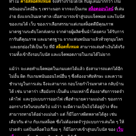
ทำไม
ค่ายสล็อตทั้งหมด
จึงสร้างรายได้ให้ กับผู้เล่นมากกว่า เกม
พนันออนไลน์อื่น ๆ เพราะนอก จากจะเป็นเกม
สล็อตออนไลน์
ที่เล่น
ง่าย ยังแจกเงินมหาศาล เมื่อสามารถเข้าสู่รอบแจ็คพอต และโบนัส
ของเกมได้ เว็บ ของเราเลือกสรรมาแต่เกมสล็อตดีมีคุณภาพ
มาตรฐานระดับโลกส่งตรง จากค่ายผู้ผลิตชั้นนำโดยตรง ได้รับการ
การันตีคุณภาพ และมาตรฐาน จากแฟนพนันมาแล้วทั่วทุกมุมโลก
และยกย่องให้เป็นเว็บ ที่มี
สล็อตทั้งหมด
สามารถเล่นทำเงินได้จริง
รวมทั้งเข้าถึงรอบโบนัส และแจ็คพอตภายในเกมได้ไม่ยาก
แม้ว่า จะเคยทำแจ็คพอตในเกมแตกได้แล้ว ยังสามารถแตกได้อีก
ไม่อั้น ผิด กับเกมพนันออนไลน์อื่น ๆ ซึ่งต้องอาศัยทักษะ และความ
ชำนาญในการเล่น จึงจะสามารถ กอบโกยกำไรมหาศาล กลับบ้าน
ได้ เช่น บาคาร่า เสือมังกร เป็นต้น เกมเหล่านี้ ต้องอาศัยการจดจำ
เค้าไพ่ และรูปแบบการออกไพ่ เพื่อทำนายความแม่นยำ ของการ
ออกรางวัลในรอบถัดไป แม้ว่า จะมีความเป็นไปได้อยู่บ้าง ที่จะ
สามารถทายได้อย่างแม่นยำ แต่ ก็มีโอกาสผิดพลาดได้สูง เช่น
เดียวกัน ต่าง กับเกมสล็อต ซึ่งไม่ต้องจดจำรูปแบบการเล่นใด ๆ ให้
ปวดหัว แค่ปั่นสล็อตไปเรื่อย ๆ ก็มีโอกาสเข้าสู่รอบโบนัส ของ
เว็บ