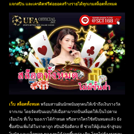
แจกสปิน และเครดิตฟรีต่อยอดสร้างรายได้ทุกเกมสล็อตทั้งหมด
เว็บ สล็อตทั้งหมด
พร้อมสานฝันนักพนันทุกคนให้เข้าถึงเงินรางวัล
จากเกม โดยจัดสปินมอบให้เมื่อสามารถปั่นสล็อตให้เป็นไปตาม
เงื่อนไข ที่เว็บ ของเราได้กำหนด หรือหากใครใช้สปินหมดแล้ว ยัง
ซื้อสปินเพิ่มได้ในราคาถูก สปินมีข้อดีตรง ที่ ช่วยให้ผู้เล่นเข้าสู่รอบ