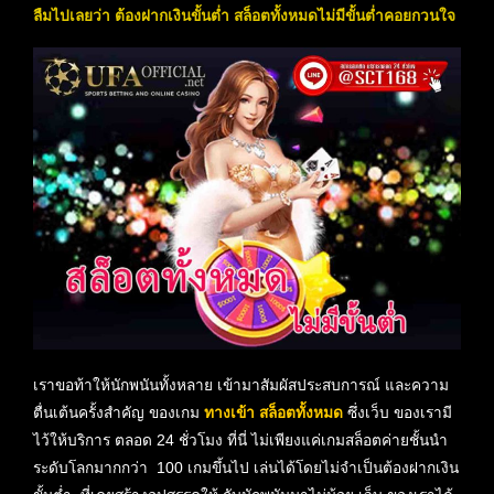
ลืมไปเลยว่า ต้องฝากเงินขั้นต่ำ สล็อตทั้งหมดไม่มีขั้นต่ำคอยกวนใจ
เราขอท้าให้นักพนันทั้งหลาย เข้ามาสัมผัสประสบการณ์ และความ
ตื่นเต้นครั้งสำคัญ ของเกม
ทางเข้า สล็อตทั้งหมด
ซึ่งเว็บ ของเรามี
ไว้ให้บริการ ตลอด 24 ชั่วโมง ที่นี่ ไม่เพียงแค่เกมสล็อตค่ายชั้นนำ
ระดับโลกมากกว่า 100 เกมขึ้นไป เล่นได้โดยไม่จำเป็นต้องฝากเงิน