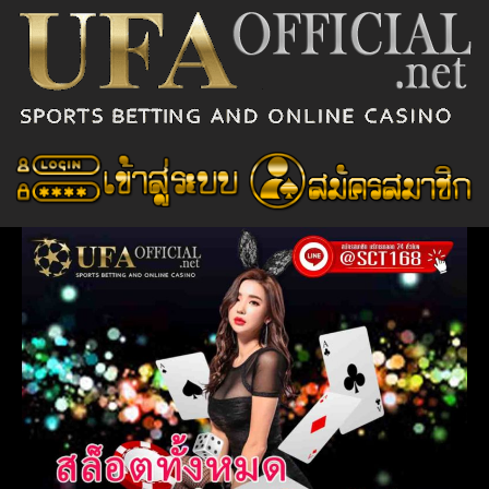
Skip
to
content