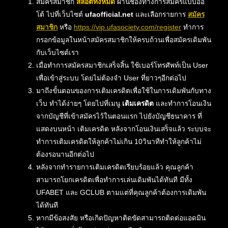
สมัครสมาชิก
สล็อตทั้งหมด
ผ่านช่องทางการสมัครแบบออ
โต้ ไปที่เว็บไซต์
ufaofficial.net
และเลือกรายการ
สมัคร
สมาชิก
หรือ
https://vip.ufasociety.com/register
ทำการ
กรอกข้อมูลในหน้าสมัครสมาชิกให้ครบถ้วนเพื่อสมัครเดิมพัน
กับเว็บไซต์เรา
เมื่อทำการสมัครสมาชิกเสร็จสิ้น ใช้เบอร์โทรศัพท์เป็น User
เพื่อเข้าสู่ระบบ โดยไม่ต้องจำ User ที่ยาวๆอีกต่อไป
มาถึงขั้นตอนของการเติมเครดิตเพื่อใช้ในการเดิมพันกับทาง
เว็บ ทำได้ง่ายๆ โดยไปที่เมนู
เติมเครดิต
และทำการโอนเงิน
จากบัญชีที่เข้าสมัครไว้ในตอนแรก ไปยังบัญชีธนาคาร ที่
แสดงบนหน้า เติมเครดิต หลังจากโอนเงินเสร็จแล้ว ระบบจะ
ทำการเติมเครดิตให้ลูกค้าไม่เกิน 10วินาทีทำให้ลูกค้าไม่
ต้องรอนานอีกต่อไป
หลังจากทำรายการเติมเครดิตเรียบร้อยแล้ว คุณลูกค้า
สามารถโยกเครดิตเพื่อทำการเล่นเดิมพันได้ทันที มีทั้ง
UFABET และ GCLUB ตามแต่ที่คุณลูกค้าต้องการเดิมพัน
ได้ทันที
หากมีข้อสงสัย หรือเกิดปัญหาติดขัดสามารถติดต่อแอดมิน