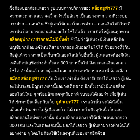
ซึ่งต้องบอกก่อนเลยว่า รูปแบบการบริการของ
สล็อตยูฟ่า777
มี
ความสะดวก และรวดเร็วกว่าเว็บอื่น ๆ เป็นอย่างมาก รวมถึงระบบ
การฝาก – ถอนเงิน ซึ่งผู้เล่นใช้เวลาในการฝาก – ถอนเงินไม่กี่วินาที
เท่านั้น ก็สามารถถอนเงินออกไปใช้ได้แล้ว เราเปิดให้ผู้เล่นทุกท่าน
สล็อตยูฟ่า777ฝากถอนไม่มีขั้นต่ำ
ซึ่งไม่ว่าผู้เล่นจะมีเงินเหลือติด
บัญชีมากน้อยแค่ไหน ก็สามารถถอนเงินออกไปใช้ได้ ซึ่งอย่างที่รู้กัน
ดีอยู่แล้วว่า หากเป็นเว็บพนันออนไลน์เว็บอื่นนั้น ผู้เล่นอาจต้องมีเงิน
เหลือติดบัญชีอย่างต่ำตั้งแต่ 300 บาทขึ้นไป ถึงจะถอนเงินออกมา
ใช้ได้ ดังนั้นแล้ว หากผู้เล่นไม่อยากประสบปัญหาเหล่านี้ ต้องเลือก
สมัคร สล็อตยูฟ่า777
กับเว็บเราเท่านั้น ซึ่งเรารับรองได้เลยว่า ผู้เล่น
จะไม่ประสบปัญหาเหล่านั้นอย่างเด็ดขาด อีกทั้งเรายังมีเกมสล็อต
ออนไลน์ใหม่ ๆ พร้อมอัพเดตทุกสัปดาห์ รับรองได้เลยว่า เมื่อผู้เล่น
ได้เข้ามาปั่นสล็อตกับเว็บ
ยูฟ่าเบท777
เราแล้วนั้น จะได้นั่งปั่น
สล็อตทั้งวันอย่างไม่รู้เบื่อเลยก็ว่าได้ เพราะในปัจจุบันนี้ เว็บเล่น
สล็อตออนไลน์ของเรานั้น มีเกมสล็อตแตกง่ายให้เลือกเล่นมากกว่า
300 เกม และในแต่ละเกมนั้น บอกได้เลยว่า ผู้เล่นสามารถทำเงินได้
อย่างง่าย ๆ โดยไม่ต้องใช้เงินลงทุนที่เยอะมากอีกด้วย