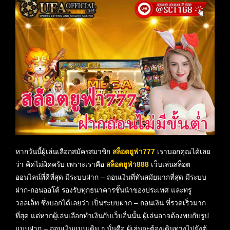
หากวันนี้ผู้เล่นเลือกสมัครสมาชิก
สล็อตยูฟ่า777
เราบอกคุณได้เลย
ว่า คิดไม่ผิดครับ เพราะเราคือ
สล็อตยูฟ่า888
เว็บเล่นสล็อต
ออนไลน์ที่ดีที่สุด มีระบบฝาก – ถอนเงินที่ทันสมัยมากที่สุด มีระบบ
ฝาก-ถอนออโต้ รองรับทุกธนาคารชั้นนำของประเทศ และทรู
วอลเล็ท ซึ่งบอกได้เลยว่า เป็นระบบฝาก – ถอนเงิน ที่รวดเร็วมาก
ที่สุด แต่หากผู้เล่นเลือกทำเงินกับเว็บอื่นนั้น ผู้เล่นอาจต้องพบกับรูป
แบบฝาก – ถอนเงินแบบเดิม ๆ นั่นคือ ผู้เล่นจะต้องเดินทางไปยังตู้