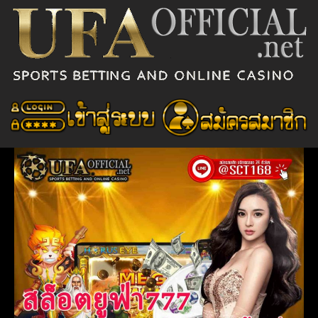
Skip
to
content