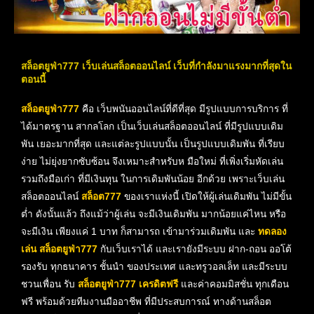
สล็อตยูฟ่า777 เว็บเล่นสล็อตออนไลน์ เว็บที่กำลังมาแรงมากที่สุดใน
ตอนนี้
สล็อตยูฟ่า777
คือ เว็บพนันออนไลน์ที่ดีที่สุด มีรูปแบบการบริการ ที่
ได้มาตรฐาน สากลโลก เป็นเว็บเล่นสล็อตออนไลน์ ที่มีรูปแบบเดิม
พัน เยอะมากที่สุด และแต่ละรูปแบบนั้น เป็นรูปแบบเดิมพัน ที่เรียบ
ง่าย ไม่ยุ่งยากซับซ้อน จึงเหมาะสำหรับห มือใหม่ ที่เพิ่งเริ่มหัดเล่น
รวมถึงมือเก่า ที่มีเงินทุน ในการเดิมพันน้อย อีกด้วย เพราะเว็บเล่น
สล็อตออนไลน์
สล็อต
777
ของเราแห่งนี้ เปิดให้ผู้เล่นเดิมพัน ไม่มีขั้น
ต่ำ ดังนั้นแล้ว ถึงแม้ว่าผู้เล่น จะมีเงินเดิมพัน มากน้อยแค่ไหน หรือ
จะมีเงิน เพียงแค่ 1 บาท ก็สามารถ เข้ามาร่วมเดิมพัน และ
ทดลอง
เล่น สล็อตยูฟ่า
777
กับเว็บเราได้ และเรายังมีระบบ ฝาก-ถอน ออโต้
รองรับ ทุกธนาคาร ชั้นนำ ของประเทศ และทรูวอลเล็ท และมีระบบ
ชวนเพื่อน รับ
สล็อตยูฟ่า
777 เครดิตฟรี
และค่าคอมมิสชั่น ทุกเดือน
ฟรี พร้อมด้วยทีมงานมืออาชีพ ที่มีประสบการณ์ ทางด้านสล็อต