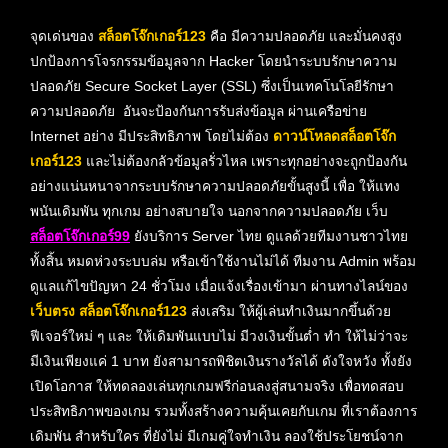
จุดเด่นของ
สล็อตโจ๊กเกอร์
123
คือ มีความปลอดภัย และมั่นคงสูง
ปกป้องการโจรกรรมข้อมูลจาก Hacker โดยนำระบบรักษาความ
ปลอดภัย Secure Socket Layer (SSL) ซึ่งเป็นเทคโนโลยีรักษา
ความปลอดภัย อันจะป้องกันการรับส่งข้อมูล ผ่านเครือข่าย
Internet อย่าง มีประสิทธิภาพ โดยไม่ต้อง
ดาวน์โหลดสล็อตโจ๊ก
เกอร์123
และไม่ต้องกลัวข้อมูลรั่วไหล เพราะทุกอย่างจะถูกป้องกัน
อย่างแน่นหนาจากระบบรักษาความปลอดภัยขั้นสูงนี้ เพื่อ ให้แทง
พนันเดิมพัน ทุกเกม อย่างสบายใจ นอกจากความปลอดภัย เว็บ
สล็อตโจ๊กเกอร์99
ยังบริการ Server ไทย ดูแลด้วยทีมงานชาวไทย
ทั้งสิ้น หมดห่วงระบบล่ม หรือเข้าใช้งานไม่ได้ ทีมงาน Admin พร้อม
ดูแลแก้ไขปัญหา 24 ชั่วโมง เมื่อแจ้งเรื่องเข้ามา ผ่านทางไลน์ของ
เว็บตรง สล็อตโจ๊กเกอร์123
ส่งเสริม ให้ผู้เล่นทำเงินมากขึ้นด้วย
ฟีเจอร์ใหม่ ๆ และ ให้เดิมพันแบบไม่ มีวงเงินขั้นต่ำ ทำ ให้ไม่ว่าจะ
มีเงินเพียงแค่ 1 บาท ยังสามารถพิชิตเงินรางวัลได้ ดังใจหวัง ทั้งยัง
เปิดโอกาส ให้ทดลองเล่นทุกเกมฟรีก่อนลงสู่สนามจริง เพื่อทดสอบ
ประสิทธิภาพของเกม รวมทั้งสร้างความคุ้นเคยกับเกม ที่เราต้องการ
เดิมพัน สำหรับใคร ที่ยังไม่ มีเกมคู่ใจทำเงิน ลองใช้ประโยชน์จาก