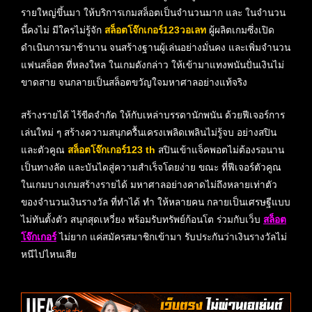
รายใหญ่ขึ้นมา ให้บริการเกมสล็อตเป็นจำนวนมาก และ ในจำนวน
นี้คงไม่ มีใครไม่รู้จัก
สล็อตโจ๊กเกอร์
123
วอเลท
ผู้ผลิตเกมซึ่งเปิด
ดำเนินการมาช้านาน จนสร้างฐานผู้เล่นอย่างมั่นคง และเพิ่มจำนวน
แฟนสล็อต ที่หลงใหล ในเกมดังกล่าว ให้เข้ามาแทงพนันปั่นเงินไม่
ขาดสาย จนกลายเป็นสล็อตขวัญใจมหาศาลอย่างแท้จริง
สร้างรายได้ ไร้ขีดจำกัด ให้กับเหล่าบรรดานักพนัน ด้วยฟีเจอร์การ
เล่นใหม่ ๆ สร้างความสนุกครื้นเครงเพลิดเพลินไม่รู้จบ อย่างสปิน
และตัวคูณ
สล็อตโจ๊กเกอร์
123 th
สปินเข้าแจ็คพอตไม่ต้องรอนาน
เป็นทางลัด และบันไดสู่ความสำเร็จโดยง่าย ขณะ ที่ฟีเจอร์ตัวคูณ
ในเกมบางเกมสร้างรายได้ มหาศาลอย่างคาดไม่ถึงหลายเท่าตัว
ของจำนวนเงินรางวัล ที่ทำได้ ทำ ให้หลายคน กลายเป็นเศรษฐีแบบ
ไม่ทันตั้งตัว สนุกสุดเหวี่ยง พร้อมรับทรัพย์ก้อนโต ร่วมกับเว็บ
สล็อต
โจ๊กเกอร์
ไม่ยาก แค่สมัครสมาชิกเข้ามา รับประกันว่าเงินรางวัลไม่
หนีไปไหนเสีย