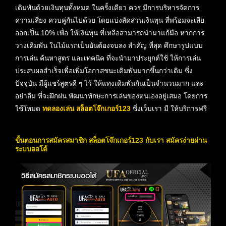
เดิมพันด้วยเงินทุนทั้งหมด ในครั้งเดียว ควร มีการบริหารจัดการ
ความเสี่ยง ควบคู่กันไปด้วย โดยแบ่งสัดส่วนเงินทุน ที่พร้อมจะเสีย
ออกเป็น 10% เพื่อ ให้เงินทุน ที่เหลือสามารถนำมาแก้มือ หากการ
วางเดิมพัน ในไม้แรกเป็นอันต้องจบลง สำคัญ ที่สุด ศึกษารูปแบบ
การเล่น ค้นหาสูตร และเทคนิค ที่จะนำมาประยุกต์ใช้ ให้การเล่น
ประสบผลสำเร็จเพื่อเพิ่มโอกาสชนะเดิมพันมากขึ้นกว่าเดิม ซึ่ง
ปัจจุบัน มีผู้แชร์สูตรดี ๆ ไว้ ให้แทงเดิมพันกันเป็นจำนวนมาก และ
อย่าลืม ที่จะฝึกฝน พัฒนาทักษะการเล่นของตนเองอยู่เสมอ โดยการ
ใช้โหมด
ทดลองเล่น สล็อตโจ๊กเกอร์123
ซึ่งเว็บเรา มี ให้บริการฟรี
ขั้นตอนการสมัครสมาชิก สล็อตโจ๊กเกอร์123 กับเรา สมัครง่ายผ่าน
ระบบออโต้