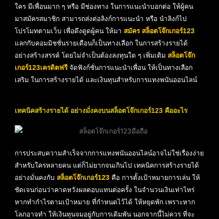
ใคร มีเพื่อนมาก ๆ หรือ มีช่องทาง ในการแนะนำบอกต่อ ให้ผู้คน
มาสมัครสมาชิก สามารถส่งต่อลิงก์การแนะนำ หรือ นำลิงก์ไป
โปรโมทตามเว็บ เพื่อดึงดูดผู้คน ให้มา
สมัคร สล็อตโจ๊กเกอร์123
แลกกับคอมมิชชั่นรายเดือนก็เป็นทางเลือก ในการสร้างรายได้
อย่างสร้างสรรค์ โดยไม่จำเป็นต้องลงทุนใด ๆ เพิ่มเติม
สล็อตโจ๊ก
เกอร์123เครดิตฟรี
จัดฟังก์ชั่นการแนะนำเพื่อน ให้เป็นทางเลือก
เสริม ในการสร้างรายได้ และเงินทุนสำหรับการแทงพนันออนไลน์
เทคนิคสร้างรายได้ อย่างมั่งคงบนสล็อตโจ๊กเกอร์123 คืออะไร
การประสบความสำเร็จจากการแทงพนันออนไลน์อาจไม่ใช่เรื่องง่าย
สำหรับใครหลายคน แต่ก็ไม่ยากจนเกินไป เทคนิคการสร้างรายได้
อย่างมั่นคงกับ
สล็อตโจ๊กเกอร์
123
คือ การตั้งเป้าหมายการเล่น ให้
ชัดเจนก่อนว่าคาดหวังผลตอบแทนต่อครั้ง ในจำนวนเงินเท่าไหร่
หากทำกำไรตามเป้าหมาย ที่กำหนดไว้ได้ ให้หยุดพัก เพราะหาก
โลภอาจทำ ให้เงินทุนจมอยู่กับการเดิมพัน นอกจากนี้ไม่ควร ที่จะ