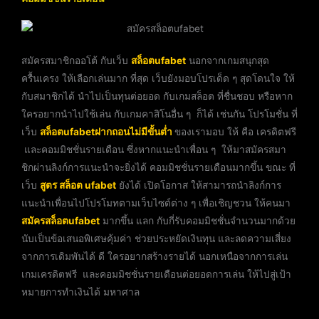
สมัครสมาชิกออโต้ กับเว็บ
สล็อต
ufabet
นอกจากเกมสนุกสุด
ครื้นเครง ให้เลือกเล่นมาก ที่สุด เว็บยังมอบโปรเด็ด ๆ สุดโดนใจ ให้
กับสมาชิกได้ นำไปเป็นทุนต่อยอด กับเกมสล็อต ที่ชื่นชอบ หรือหาก
ใครอยากนำไปใช้เล่น กับเกมคาสิโนอื่น ๆ ก็ได้ เช่นกัน โปรโมชั่น ที่
เว็บ
สล็อต
ufabet
ฝากถอนไม่มีขั้นต่ำ
ของเรามอบ ให้ คือ เครดิตฟรี
และคอมมิชชั่นรายเดือน ซึ่งหากแนะนำเพื่อน ๆ ให้มาสมัครสมา
ชิกผ่านลิงก์การแนะนำจะยิ่งได้ คอมมิชชั่นรายเดือนมากขึ้น ขณะ ที่
เว็บ
สูตร สล็อต
ufabet
ยังได้ เปิดโอกาส ให้สามารถนำลิงก์การ
แนะนำเพื่อนไปโปรโมทตามเว็บไซต์ต่าง ๆ เพื่อเชิญชวน ให้คนมา
สมัครสล็อต
ufabet
มากขึ้น แลก กับกี่รับคอมมิชชั่นจำนวนมากด้วย
นับเป็นข้อเสนอพิเศษคุ้มค่า ช่วยประหยัดเงินทุน และลดความเสี่ยง
จากการเดิมพันได้ ดี ใครอยากสร้างรายได้ นอกเหนือจากการเล่น
เกมเครดิตฟรี และคอมมิชชั่นรายเดือนต่อยอดการเล่น ให้ไปสู่เป้า
หมายการทำเงินได้ มหาศาล