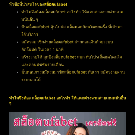
หัวข้อที่น่าสนใจของ
สล็อตufabet
ทำไมจึงต้องสล็อตufabet อะไรทำ ให้แตกต่างจากค่ายเกม
พนันอื่น ๆ
ปั่นสล็อตufabet ลุ้นโบนัส แจ็คพอตก้อนโตทุกครั้ง ที่เข้ามา
ใช้บริการ
สมัครสมาชิกง่ายสล็อตufabet ฝากถอนเงินด้วยระบบ
อัตโนมัติ ในเวลา 1 นาที
สร้างรายได้ สุดปังสล็อตufabet สนุก กับโปรเด็ดสุดโดนใจ
และคอมมิชชั่นรายเดือน
ขั้นตอนการสมัครสมาชิกสล็อตufabet กับเรา สมัครง่ายผ่าน
ระบบออโต้
ทำไมจึงต้อง สล็อตufabet อะไรทำ ให้แตกต่างจากค่ายเกมพนันอื่น
ๆ