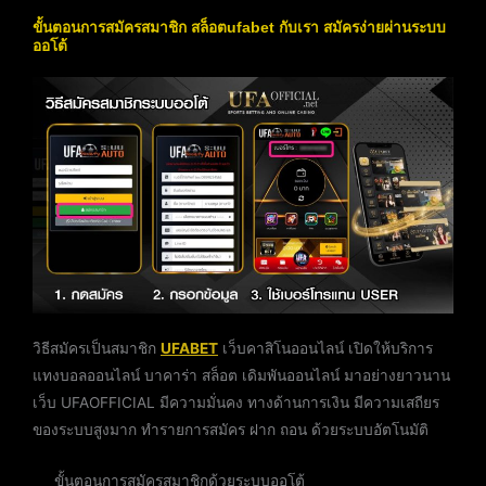
ขั้นตอนการสมัครสมาชิก สล็อตufabet กับเรา สมัครง่ายผ่านระบบ
ออโต้
วิธีสมัครเป็นสมาชิก
UFABET
เว็บคาสิโนออนไลน์ เปิดให้บริการ
แทงบอลออนไลน์ บาคาร่า สล็อต เดิมพันออนไลน์ มาอย่างยาวนาน
เว็บ UFAOFFICIAL มีความมั่นคง ทางด้านการเงิน มีความเสถียร
ของระบบสูงมาก ทำรายการสมัคร ฝาก ถอน ด้วยระบบอัตโนมัติ
ขั้นตอนการสมัครสมาชิกด้วยระบบออโต้