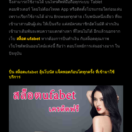
จึงสามารถใช้งานได้ บนโทรศัพท์มือถือทุกระบบ Tablet
คอมพิวเตอร์ โดยไม่ต้องโหลด App หรือติดตั้งโปรแกรมใดก่อนเล่น
เพราะเรียกใช้งานได้ ผ่าน Browserทุกค่าย เว็บพนันหนึ่งเดียว ที่จะ
เข้ามาสานฝันผู้เล่น ให้เป็นจริง แค่สมัครสมาชิกอัตโนมัติ ฝากเงิน
เข้ามาเดิมพันจะพบความแตกต่างหา ที่ไหนไม่ได้ อีกแล้วนอกจาก
เว็บ
สล็อต ufabet
หากต้องการปั่นทำเงิน กับสล็อตคุณภาพ
เว็บไซต์พนันออนไลน์แห่งนี้ ถือว่า ตอบโจทย์การเล่นอย่างมาก ใน
ปัจจุบัน
ปั่น สล็อตufabet ลุ้นโบนัส แจ็คพอตก้อนโตทุกครั้ง ที่เข้ามาใช้
บริการ