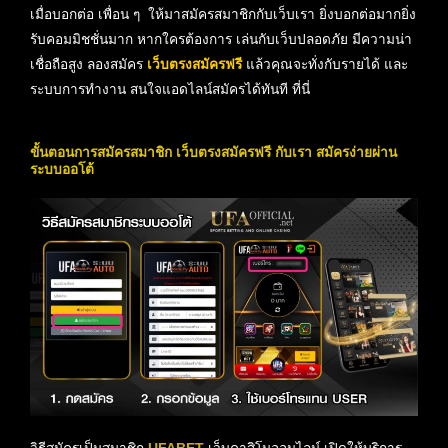
เมื่อบอกต่อ เพื่อน ๆ ให้มาสมัครสมาชิกกับเว็บเรา ยิ่งบอกต่อมากยิ่ง
รับคอมมิชชั่นมาก หากใครต้องการ เล่นกับเว็บปลอดภัย มีความน่า
เชื่อถือสูง ลองสมัคร
เว็บตรงสมัครฟรี
แล้วคุณจะทั่งกับรายได้ และ
ระบบการทำงาน สนใจแอดไลน์สมัครได้ทันที ที่นี่
ขั้นตอนการสมัครสมาชิก เว็บตรงสมัครฟรี กับเรา สมัครง่ายผ่าน
ระบบออโต้