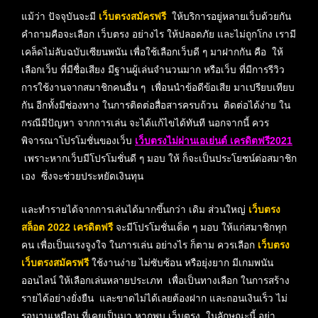
แม้ว่า ปัจจุบันจะมี
เว็บตรงสมัครฟรี
ให้บริการอยู่หลายเว็บด้วยกัน
คำถามคือจะเลือก เว็บตรง อย่างไร ให้ปลอดภัย และไม่ถูกโกง เรามี
เคล็ดไม่ลับฉบับเซียนพนัน เพื่อใช้เลือกเว็บดี ๆ มาฝากกัน คือ ให้
เลือกเว็บ ที่มีชื่อเสียง มีฐานผู้เล่นจำนวนมาก หรือเว็บ ที่มีการรีวิว
การใช้งานจากสมาชิกคนอื่น ๆ เพื่อนนำข้อดีข้อเสีย มาเปรียบเทียบ
กัน อีกทั้งมีช่องทาง ในการติดต่อสื่อสารครบถ้วน ติดต่อได้ง่าย ใน
กรณีมีปัญหา จากการเล่น จะได้แก้ไขได้ทันที นอกจากนี้ ควร
พิจารณาโปรโมชั่นของเว็บ
เว็บตรงไม่ผ่านเอเย่นต์ เครดิตฟรี2021
เพราะหากเว็บมีโปรโมชั่นดี ๆ มอบ ให้ ก็จะเป็นประโยชน์ต่อสมาชิก
เอง ซึ่งจะช่วยประหยัดเงินทุน
และทำรายได้จากการเล่นได้มากขึ้นกว่า เดิม ส่วนใหญ่
เว็บตรง
สล็อต 2022 เครดิตฟรี
จะมีโปรโมชั่นเด็ด ๆ มอบ ให้แก่สมาชิกทุก
คน เพื่อเป็นแรงจูงใจ ในการเล่น อย่างไร ก็ตาม ควรเลือก
เว็บตรง
เว็บตรงสมัครฟรี
ใช้งานง่าย ไม่ซับซ้อน หรือยุ่งยาก มีเกมพนัน
ออนไลน์ ให้เลือกเล่นหลายประเภท เพื่อเป็นทางเลือก ในการสร้าง
รายได้อย่างยั่งยืน และขาดไม่ได้เลยต้องฝาก และถอนเงินเร็ว ไม่
รอนานเหมือน ที่เคยเป็นมา หากพบ เว็บตรง ในลักษณะนี้ อย่า