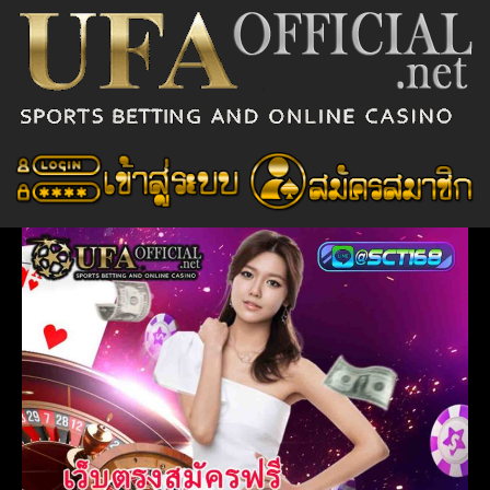
Skip
to
content