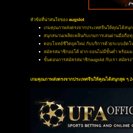
หัวข้อที่น่าสนใจของ
augslot
เกมคุณภาพส่งตรงจากประเทศจีนให้คุณได้สนุกสุ
สนุกสนานเพลิดเพลินกับเกมการเล่นผ่านมือถือทุ
ตอบโจทย์ชีวิตยุคใหม่ กับบริการด้วยระบบอัตโน
สมัครสมาชิกออโต้ ฝาก-ถอนไม่มีขั้นต่ำ พร้อม
ขั้นตอนการสมัครสมาชิกaugslot กับเรา สมัครง
เกมคุณภาพส่งตรงจากประเทศจีนให้คุณได้สนุกสุด ๆ 24