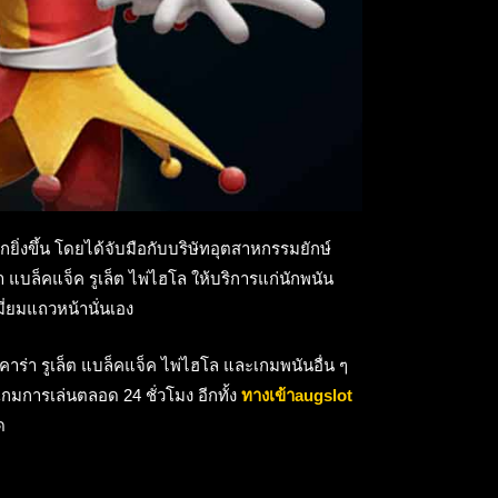
ากยิ่งขึ้น โดยได้จับมือกับบริษัทอุตสาหกรรมยักษ์
แบล็คแจ็ค รูเล็ต ไพ่ไฮโล ให้บริการแก่นักพนัน
ี่ยมแถวหน้านั่นเอง
าคาร่า รูเล็ต แบล็คแจ็ค ไพ่ไฮโล และเกมพนันอื่น ๆ
การเล่นตลอด 24 ชั่วโมง อีกทั้ง
ทางเข้า
augslot
ด