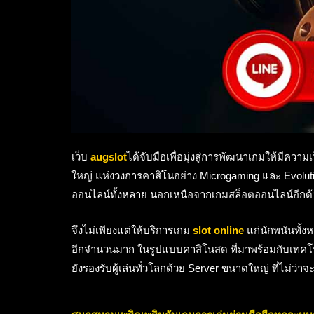
เว็บ
augslot
ได้จับมือเพื่อมุ่งสู่การพัฒนาเกมให้มีค
ใหญ่ แห่งวงการคาสิโนอย่าง Microgaming และ Evoluti
ออนไลน์ทั้งหลาย นอกเหนือจากเกมสล็อตออนไลน์อีกด้วย
จึงไม่เพียงแต่ให้บริการเกม
slot online
แก่นักพนันทั้งห
อีกจำนวนมาก ในรูปแบบคาสิโนสด ที่มาพร้อมกับเทคโน
ยังรองรับผู้เล่นทั่วโลกด้วย Server ขนาดใหญ่ ที่ไม่ว