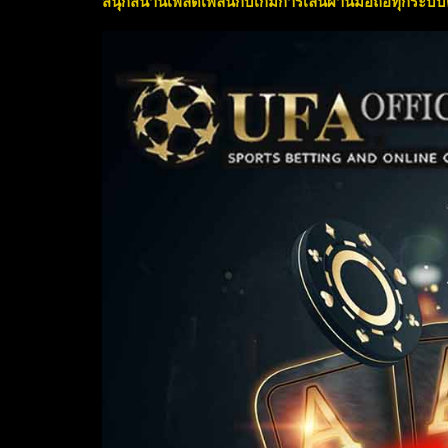
สนุกสนานเพลิดเพลินกับเกมการเล่นผ่านมือถือทุกระบบต