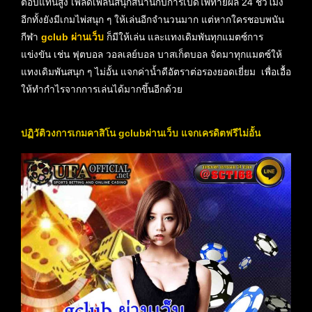
ตอบแทนสูง เพลิดเพลินสนุกสนานกับการเปิดไพ่ทายผล 24 ชั่วโมง
อีกทั้งยังมีเกมไพ่สนุก ๆ ให้เล่นอีกจำนวนมาก แต่หากใครชอบพนัน
กีฬา
gclub ผ่านเว็บ
ก็มีให้เล่น และแทงเดิมพันทุกแมตซ์การ
แข่งขัน เช่น ฟุตบอล วอลเลย์บอล บาสเก็ตบอล จัดมาทุกแมตซ์ให้
แทงเดิมพันสนุก ๆ ไม่อั้น แจกค่าน้ำดีอัตราต่อรองยอดเยี่ยม เพื่อเอื้อ
ให้ทำกำไรจากการเล่นได้มากขึ้นอีกด้วย
ปฏิวัติวงการเกมคาสิโน gclubผ่านเว็บ แจกเครดิตฟรีไม่อั้น