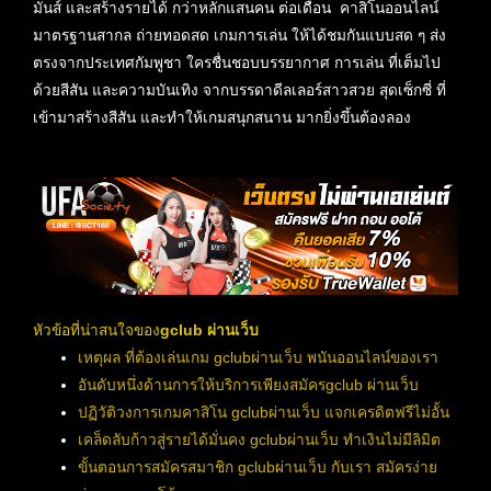
มันส์ และสร้างรายได้ กว่าหลักแสนคน ต่อเดือน คาสิโนออนไลน์
มาตรฐานสากล ถ่ายทอดสด เกมการเล่น ให้ได้ชมกันแบบสด ๆ ส่ง
ตรงจากประเทศกัมพูชา ใครชื่นชอบบรรยากาศ การเล่น ที่เต็มไป
ด้วยสีสัน และความบันเทิง จากบรรดาดีลเลอร์สาวสวย สุดเซ็กซี่ ที่
เข้ามาสร้างสีสัน และทำให้เกมสนุกสนาน มากยิ่งขึ้นต้องลอง
หัวข้อที่น่าสนใจของ
gclub ผ่านเว็บ
เหตุผล ที่ต้องเล่นเกม gclubผ่านเว็บ พนันออนไลน์ของเรา
อันดับหนึ่งด้านการให้บริการเพียงสมัครgclub ผ่านเว็บ
ปฏิวัติวงการเกมคาสิโน gclubผ่านเว็บ แจกเครดิตฟรีไม่อั้น
เคล็ดลับก้าวสู่รายได้มั่นคง gclubผ่านเว็บ ทำเงินไม่มีลิมิต
ขั้นตอนการสมัครสมาชิก gclubผ่านเว็บ กับเรา สมัครง่าย