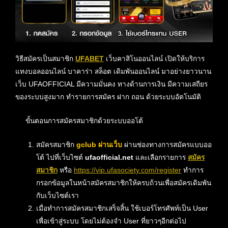
วิธีสมัครเป็นสมาชิก
UFABET
เว็บคาสิโนออนไลน์ เปิดให้บริการ
แทงบอลออนไลน์ บาคาร่า สล็อต เดิมพันออนไลน์ มาอย่างยาวนาน
เว็บ UFAOFFICIAL มีความมั่นคง ทางด้านการเงิน มีความเสถียร
ของระบบสูงมาก ทำรายการสมัคร ฝาก ถอน ด้วยระบบอัตโนมัติ
ขั้นตอนการสมัครสมาชิกด้วยระบบออโต้
สมัครสมาชิก
gclub ผ่านเว็บ
ผ่านช่องทางการสมัครแบบออ
โต้ ไปที่เว็บไซต์
ufaofficial.net
และเลือกรายการ
สมัคร
สมาชิก
หรือ
https://vip.ufasociety.com/register
ทำการ
กรอกข้อมูลในหน้าสมัครสมาชิกให้ครบถ้วนเพื่อสมัครเดิมพัน
กับเว็บไซต์เรา
เมื่อทำการสมัครสมาชิกเสร็จสิ้น ใช้เบอร์โทรศัพท์เป็น User
เพื่อเข้าสู่ระบบ โดยไม่ต้องจำ User ที่ยาวๆอีกต่อไป