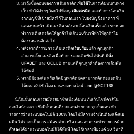
มาถึงขั้นตอนของการเติมเครดิตเพื่อใช้ในการเดิมพันกับทาง
เว็บ ทำได้ง่ายๆ โดยไปที่เมนู
เติมเครดิต
และทำการโอนเงิน
จากบัญชีที่เข้าสมัครไว้ในตอนแรก ไปยังบัญชีธนาคาร ที่
แสดงบนหน้า เติมเครดิต หลังจากโอนเงินเสร็จแล้ว ระบบจะ
ทำการเติมเครดิตให้ลูกค้าไม่เกิน 10วินาทีทำให้ลูกค้าไม่
ต้องรอนานอีกต่อไป
หลังจากทำรายการเติมเครดิตเรียบร้อยแล้ว คุณลูกค้า
สามารถโยกเครดิตเพื่อทำการเล่นเดิมพันได้ทันที มีทั้ง
UFABET และ GCLUB ตามแต่ที่คุณลูกค้าต้องการเดิมพัน
ได้ทันที
หากมีข้อสงสัย หรือเกิดปัญหาติดขัดสามารถติดต่อแอดมิน
ได้ตลอด24ชั่วโมง ผ่านช่องทางไลน์ Line:@SCT168
นี่เป็นขั้นตอนการสมัครสมาชิกเพื่อเดิมพัน กับเว็บไซต์คาสิโน
ออนไลน์ของเรา ซึ่งมีขั้นตอนที่ง่ายแสนง่ายดาย ทุกขั้นตอน ทำ
รายการผ่านระบบอัตโนมัติ 100% โดยไม่มีความจำเป็นต้องแจ้งแอ
ดมิน ไม่ว่าจะเป็นการ สมัคร ฝาก หรือ ถอน สามารถทำรายการด้วย
ตัวเองได้ผ่านระบบอัตโนมัติได้ทันที โดยใช้เวลาเพียงแค่ 30 วินาที