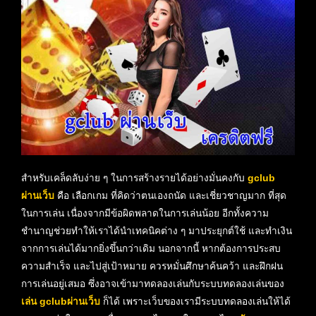
สำหรับเคล็ดลับง่าย ๆ ในการสร้างรายได้อย่างมั่นคงกับ
gclub
ผ่านเว็บ
คือ เลือกเกม ที่คิดว่าตนเองถนัด และเชี่ยวชาญมาก ที่สุด
ในการเล่น เนื่องจากมีข้อผิดพลาดในการเล่นน้อย อีกทั้งความ
ชำนาญช่วยทำให้เราได้นำเทคนิคต่าง ๆ มาประยุกต์ใช้ และทำเงิน
จากการเล่นได้มากยิ่งขึ้นกว่าเดิม นอกจากนี้ หากต้องการประสบ
ความสำเร็จ และไปสู่เป้าหมาย ควรหมั่นศึกษาค้นคว้า และฝึกฝน
การเล่นอยู่เสมอ ซึ่งอาจเข้ามาทดลองเล่นกับระบบทดลองเล่นของ
เล่น gclubผ่านเว็บ
ก็ได้ เพราะเว็บของเรามีระบบทดลองเล่นให้ได้