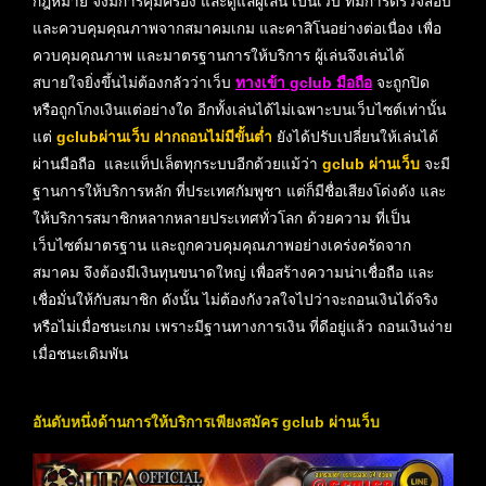
กฎหมาย จึงมีการคุ้มครอง และดูแลผู้เล่น เป็นเว็บ ที่มีการตรวจสอบ
และควบคุมคุณภาพจากสมาคมเกม และคาสิโนอย่างต่อเนื่อง เพื่อ
ควบคุมคุณภาพ และมาตรฐานการให้บริการ ผู้เล่นจึงเล่นได้
สบายใจยิ่งขึ้นไม่ต้องกลัวว่าเว็บ
ทางเข้า gclub มือถือ
จะถูกปิด
หรือถูกโกงเงินแต่อย่างใด อีกทั้งเล่นได้ไม่เฉพาะบนเว็บไซต์เท่านั้น
แต่
gclubผ่านเว็บ ฝากถอนไม่มีขั้นต่ำ
ยังได้ปรับเปลี่ยนให้เล่นได้
ผ่านมือถือ และแท็ปเล็ตทุกระบบอีกด้วยแม้ว่า
gclub ผ่านเว็บ
จะมี
ฐานการให้บริการหลัก ที่ประเทศกัมพูชา แต่ก็มีชื่อเสียงโด่งดัง และ
ให้บริการสมาชิกหลากหลายประเทศทั่วโลก ด้วยความ ที่เป็น
เว็บไซต์มาตรฐาน และถูกควบคุมคุณภาพอย่างเคร่งครัดจาก
สมาคม จึงต้องมีเงินทุนขนาดใหญ่ เพื่อสร้างความน่าเชื่อถือ และ
เชื่อมั่นให้กับสมาชิก ดังนั้น ไม่ต้องกังวลใจไปว่าจะถอนเงินได้จริง
หรือไม่เมื่อชนะเกม เพราะมีฐานทางการเงิน ที่ดีอยู่แล้ว ถอนเงินง่าย
เมื่อชนะเดิมพัน
อันดับหนึ่งด้านการให้บริการเพียงสมัคร gclub ผ่านเว็บ