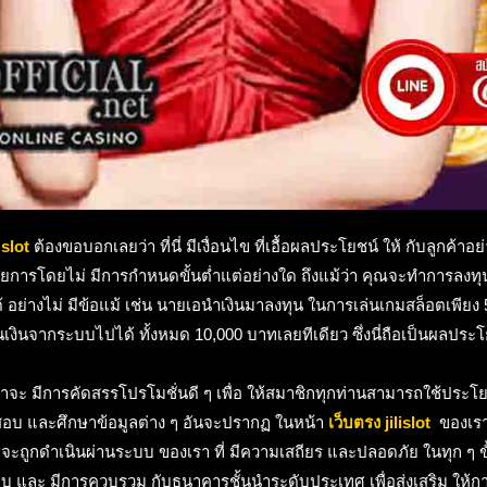
i slot
ต้องขอบอกเลยว่า ที่นี่ มีเงื่อนไข ที่เอื้อผลประโยชน์ ให้ กับลูกค้
ยการโดยไม่ มีการกำหนดขั้นต่ำแต่อย่างใด ถึงแม้ว่า คุณจะทำการลงทุน
อย่างไม่ มีข้อแม้ เช่น นายเอนำเงินมาลงทุน ในการเล่นเกมสล็อตเพียง
นเงินจากระบบไปได้ ทั้งหมด 10,000 บาทเลยทีเดียว ซึ่งนี่ถือเป็นผลประโยช
าจะ มีการคัดสรรโปรโมชั่นดี ๆ เพื่อ ให้สมาชิกทุกท่านสามารถใช้ประโ
รวจสอบ และศึกษาข้อมูลต่าง ๆ อันจะปรากฏ ในหน้า
เว็บตรง
jilislot
ของเรา
า จะถูกดำเนินผ่านระบบ ของเรา ที่ มีความเสถียร และปลอดภัย ในทุก ๆ ข
บ และ มีการควบรวม กับธนาคารชั้นนำระดับประเทศ เพื่อส่งเสริม ให้ก