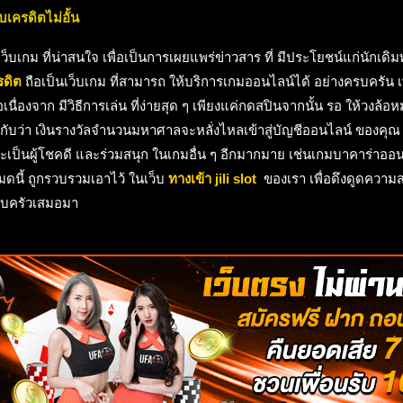
บเครดิตไม่อั้น
เว็บเกม ที่น่าสนใจ เพื่อเป็นการเผยแพร่ข่าวสาร ที่ มีประโยชน์แก่นัก
รดิต
ถือเป็นเว็บเกม ที่สามารถ ให้บริการเกมออนไลน์ได้ อย่างครบครัน เ
ื่องจาก มีวิธีการเล่น ที่ง่ายสุด ๆ เพียงแค่กดสปินจากนั้น รอ ให้วงล้อหมุ
า กับว่า เงินรางวัลจำนวนมหาศาลจะหลั่งไหลเข้าสู่บัญชีออนไลน์ ของคุณ ใน
อ ที่จะเป็นผู้โชคดี และร่วมสนุก ในเกมอื่น ๆ อีกมากมาย เช่นเกมบาคาร
มดนี้ ถูกรวบรวมเอาไว้ ในเว็บ
ทางเข้า
jili slot
ของเรา เพื่อดึงดูดควา
รอบครัวเสมอมา