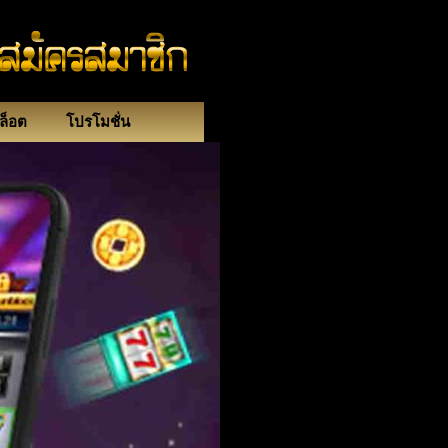
สล็อต
โปรโมชั่น