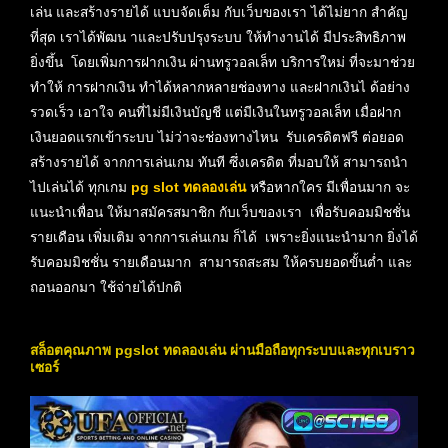
เล่น และสร้างรายได้ แบบจัดเต็ม กับเว็บของเรา ได้ไม่ยาก สำคัญ
ที่สุด เราได้พัฒน าและปรับปรุงระบบ ให้ทำงานได้ มีประสิทธิภาพ
ยิ่งขึ้น โดยเพิ่มการฝากเงิน ผ่านทรูวอลเล็ท บริการใหม่ ที่จะมาช่วย
ทำให้ การฝากเงิน ทำได้หลากหลายช่องทาง และฝากเงินไ ด้อย่าง
รวดเร็ว เอาใจ คนที่ไม่มีเงินบัญชี แต่มีเงินในทรูวอลเล็ท เมื่อฝาก
เงินยอดแรกเข้าระบบ ไม่ว่าจะช่องทางไหน รับเครดิตฟรี ต่อยอด
สร้างรายได้ จากการเล่นเกม ทันที ซึ่งเครดิต ที่มอบให้ สามารถนำ
ไปเล่นได้ ทุกเกม
pg slot ทดลองเล่น
หรือหากใคร มีเพื่อนมาก จะ
แนะนำเพื่อน ให้มาสมัครสมาชิก กับเว็บของเรา เพื่อรับคอมมิชชั่น
รายเดือน เพิ่มเติม จากการเล่นเกม ก็ได้ เพราะยิ่งแนะนำมาก ยิ่งได้
รับคอมมิชชั่น รายเดือนมาก สามารถสะสม ให้ครบยอดขั้นต่ำ และ
ถอนออกมา ใช้จ่ายได้ปกติ
สล็อตคุณภาพ pgslot ทดลองเล่น ผ่านมือถือทุกระบบและทุกเบราว
เซอร์