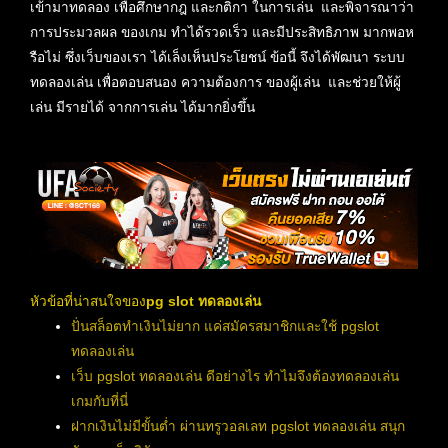
เข้ามาทดลอง เพื่อศึกษากฎ และกติกา ในการเล่น และพิจารณาว่า
การประมวลผล ของเกม ทำได้รวดเร็ว และมีประสิทธิภาพ มากพอห
รือไม่ ซึ่งเว็บของเรา ได้เล็งเห็นประโยชน์ ข้อนี้ จึงได้พัฒนา ระบบ
ทดลองเล่น เพื่อตอบสนอง ความต้องการ ของผู้เล่น และช่วยให้ผู้
เล่น มีรายได้ จากการเล่น ได้มากยิ่งขึ้น
หัวข้อที่น่าสนใจของ
pg slot ทดลองเล่น
ปั่นสล็อตทำเงินไม่ยาก แค่สมัครสมาชิกและใช้ pgslot
ทดลองเล่น
เว็บ pgslot ทดลองเล่น ดีอย่างไร ทำไมจึงต้องทดลองเล่น
เกมกับที่นี่
ฝากเงินไม่มีขั้นต่ำ ผ่านทรูวอลเลท pgslot ทดลองเล่น สนุก