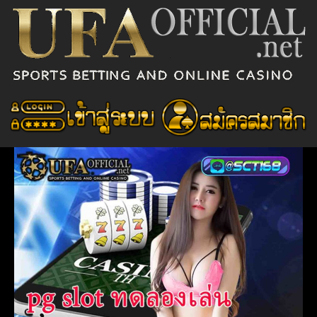
Skip
to
content