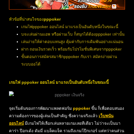
หัวข้อที่น่าสนใจของ
pppoker
เกมไพ่pppoker ออนไลน์ มาแรงเป็นอันดับหนึ่งในขณะนี้
บจะเล่นผ่านแอพ หรือผ่านเว็บ ก็สนุกได้ต้องpppoker เท่านั้น
เล่นง่ายให้ค่าตอบแทนสูง คุ้มค่ากับการเดิมพันอย่างแน่นอน
ฝาก ถอนเงินรวดเร็ว พร้อมรับโปรโมชั่นพิเศษจากpppoker
ขั้นตอนการสมัครสมาชิกpppoker กับเรา สมัครง่ายผ่าน
ระบบออโต้
เกมไพ่ pppoker ออนไลน์ มาแรงเป็นอันดับหนึ่งในขณะนี้
จุดเริ่มต้นของการพัฒนาแพลตฟอร์ม
pppoker
ขึ้น ก็เพื่อตอบสนอง
ความต้องการของผู้เล่นเป็นสำคัญ ซึ่งความจริงแล้ว
เว็บพนัน
ออนไลน์
มีเกมไพ่ให้เลือกเล่นหลายเกมเลยทีเดียว ไม่ว่าจะเป็นบา
คาร่า ป๊อกเด้ง ดัมมี่ แบล็คแจ็ค รวมถึงเกมโป๊กเกอร์ แต่ทว่าคนส่วน