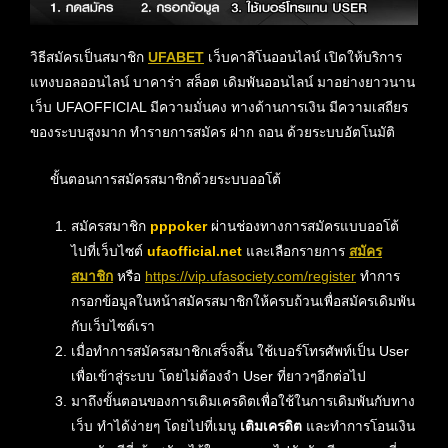
วิธีสมัครเป็นสมาชิก
UFABET
เว็บคาสิโนออนไลน์ เปิดให้บริการ
แทงบอลออนไลน์ บาคาร่า สล็อต เดิมพันออนไลน์ มาอย่างยาวนาน
เว็บ UFAOFFICIAL มีความมั่นคง ทางด้านการเงิน มีความเสถียร
ของระบบสูงมาก ทำรายการสมัคร ฝาก ถอน ด้วยระบบอัตโนมัติ
ขั้นตอนการสมัครสมาชิกด้วยระบบออโต้
สมัครสมาชิก
pppoker
ผ่านช่องทางการสมัครแบบออโต้
ไปที่เว็บไซต์
ufaofficial.net
และเลือกรายการ
สมัคร
สมาชิก
หรือ
https://vip.ufasociety.com/register
ทำการ
กรอกข้อมูลในหน้าสมัครสมาชิกให้ครบถ้วนเพื่อสมัครเดิมพัน
กับเว็บไซต์เรา
เมื่อทำการสมัครสมาชิกเสร็จสิ้น ใช้เบอร์โทรศัพท์เป็น User
เพื่อเข้าสู่ระบบ โดยไม่ต้องจำ User ที่ยาวๆอีกต่อไป
มาถึงขั้นตอนของการเติมเครดิตเพื่อใช้ในการเดิมพันกับทาง
เว็บ ทำได้ง่ายๆ โดยไปที่เมนู
เติมเครดิต
และทำการโอนเงิน