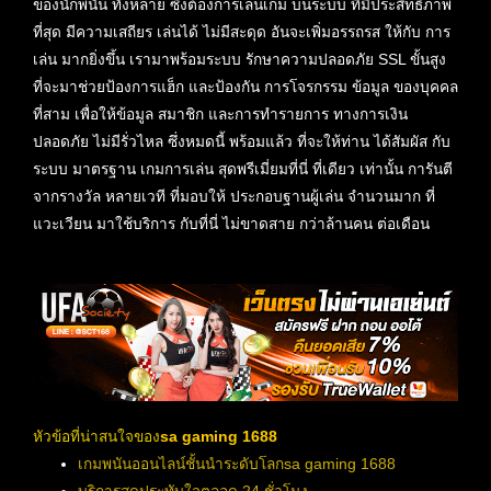
ของนักพนัน ทั้งหลาย ซึ่งต้องการเล่นเกม บนระบบ ที่มีประสิทธิภาพ
ที่สุด มีความเสถียร เล่นได้ ไม่มีสะดุด อันจะเพิ่มอรรถรส ให้กับ การ
เล่น มากยิ่งขึ้น เรามาพร้อมระบบ รักษาความปลอดภัย SSL ขั้นสูง
ที่จะมาช่วยป้องการแฮ็ก และป้องกัน การโจรกรรม ข้อมูล ของบุคคล
ที่สาม เพื่อให้ข้อมูล สมาชิก และการทำรายการ ทางการเงิน
ปลอดภัย ไม่มีรั่วไหล ซึ่งหมดนี้ พร้อมแล้ว ที่จะให้ท่าน ได้สัมผัส กับ
ระบบ มาตรฐาน เกมการเล่น สุดพรีเมี่ยมที่นี่ ที่เดียว เท่านั้น การันตี
จากรางวัล หลายเวที ที่มอบให้ ประกอบฐานผู้เล่น จำนวนมาก ที่
แวะเวียน มาใช้บริการ กับที่นี่ ไม่ขาดสาย กว่าล้านคน ต่อเดือน
หัวข้อที่น่าสนใจของ
sa gaming 1688
เกมพนันออนไลน์ชั้นนำระดับโลกsa gaming 1688