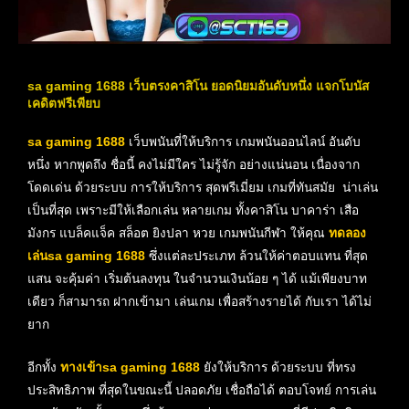
sa gaming 1688 เว็บตรงคาสิโน ยอดนิยมอันดับหนึ่ง แจกโบนัส
เคดิตฟรีเพียบ
sa gaming 1688
เว็บพนันที่ให้บริการ เกมพนันออนไลน์ อันดับ
หนึ่ง หากพูดถึง ชื่อนี้ คงไม่มีใคร ไม่รู้จัก อย่างแน่นอน เนื่องจาก
โดดเด่น ด้วยระบบ การให้บริการ สุดพรีเมี่ยม เกมที่ทันสมัย น่าเล่น
เป็นที่สุด เพราะมีให้เลือกเล่น หลายเกม ทั้งคาสิโน บาคาร่า เสือ
มังกร แบล็คแจ็ค สล็อต ยิงปลา หวย เกมพนันกีฬา ให้คุณ
ทดลอง
เล่นsa gaming 1688
ซึ่งแต่ละประเภท ล้วนให้ค่าตอบแทน ที่สุด
แสน จะคุ้มค่า เริ่มต้นลงทุน ในจำนวนเงินน้อย ๆ ได้ แม้เพียงบาท
เดียว ก็สามารถ ฝากเข้ามา เล่นเกม เพื่อสร้างรายได้ กับเรา ได้ไม่
ยาก
อีกทั้ง
ทางเข้าsa gaming 1688
ยังให้บริการ ด้วยระบบ ที่ทรง
ประสิทธิภาพ ที่สุดในขณะนี้ ปลอดภัย เชื่อถือได้ ตอบโจทย์ การเล่น