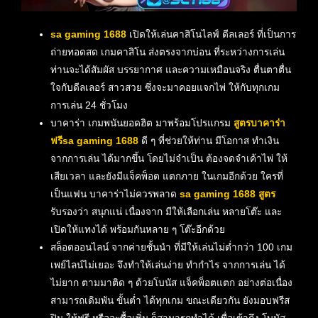
sa gaming 1688
เปิดให้เล่นคาสิโนไลฟ์ ดีลเลอร์ ที่เป็นการ
ถ่ายทอดสด เกมคาสิโน ส่งตรงจากบ่อน ที่ระหว่างการเล่น
ท่านจะได้สัมผัส บรรยากาศ และความเหมือนจริง ตื่นตาตื่น
ใจกับดีลเลอร์ สาวสวย ซึ่งจะมาคอยแจกไพ่ ให้กับทุกเกม
การเล่น 24 ชั่วโมง
บาคาร่า เกมพนันยอดฮิต มาพร้อมโปรแกรม
สูตรบาคาร่า
ฟรี
sa gaming 1688
ดี ๆ ที่ช่วยให้ท่าน มีโอกาส ทำเงิน
จากการเล่น ได้มากขึ้น โดยไม่จำเป็น ต้องจดจำเค้าไพ่ ให้
เสียเวลา และยังมีแจ็คพ็อต แตกภาย ในเกมอีกด้วย ใครที่
เป็นแฟน บาคาร่าไม่ควรพลาด
sa gaming 1688 สูตร
รับรองว่า สนุกแน่ เนื่องจาก มีให้เลือกเล่น หลายโต๊ะ และ
เปิดให้แทงได้ พร้อมกันหลาย ๆ โต๊ะอีกด้วย
สล็อตออนไลน์ จากค่ายชั้นนำ ที่มีให้เล่นไม่ต่ำกว่า 100 เกม
เพย์ไลน์ไม่เยอะ จึงทำให้เล่นง่าย ทำกำไร จากการเล่น ได้
ไม่ยาก ตามมาติด ๆ ด้วยโบนัส แจ็คพ็อตแตก อย่างต่อเนื่อง
สามารถเดิมพัน ขั้นต่ำ ได้ทุกเกม ขณะเดียวกัน ยังมอบฟรีส