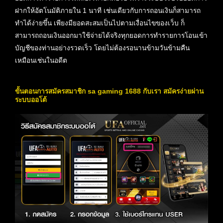
ฝากให้อัตโนมัติภายใน 1 นาที เช่นเดียวกับการถอนเงินก็สามารถ
ทำได้ง่ายขึ้น เพียงมียอดสะสมเป็นไปตามเงื่อนไขของเว็บ ก็
สามารถถอนเงินออกมาใช้จ่ายได้จริงทุกยอดการทำรายการโอนเข้า
บัญชีของท่านอย่างรวดเร็ว โดยไม่ต้องรอนานข้ามวันข้ามคืน
เหมือนเช่นในอดีต
ขั้นตอนการสมัครสมาชิก sa gaming 1688 กับเรา สมัครง่ายผ่าน
ระบบออโต้