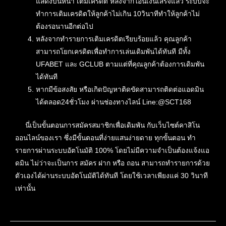
แสดงบนหน้า เติมเครดิต หลังจากโอนเงินเสร็จแล้ว ระบบจะ
ทำการเติมเครดิตให้ลูกค้าไม่เกิน 10วินาทีทำให้ลูกค้าไม่
ต้องรอนานอีกต่อไป
หลังจากทำรายการเติมเครดิตเรียบร้อยแล้ว คุณลูกค้า
สามารถโยกเครดิตเพื่อทำการเล่นเดิมพันได้ทันที มีทั้ง
UFABET และ GCLUB ตามแต่ที่คุณลูกค้าต้องการเดิมพัน
ได้ทันที
หากมีข้อสงสัย หรือเกิดปัญหาติดขัดสามารถติดต่อแอดมิน
ได้ตลอด24ชั่วโมง ผ่านช่องทางไลน์ Line:@SCT168
นี่เป็นขั้นตอนการสมัครสมาชิกเพื่อเดิมพัน กับเว็บไซต์คาสิโน
ออนไลน์ของเรา ซึ่งมีขั้นตอนที่ง่ายแสนง่ายดาย ทุกขั้นตอน ทำ
รายการผ่านระบบอัตโนมัติ 100% โดยไม่มีความจำเป็นต้องแจ้งแอ
ดมิน ไม่ว่าจะเป็นการ สมัคร ฝาก หรือ ถอน สามารถทำรายการด้วย
ตัวเองได้ผ่านระบบอัตโนมัติได้ทันที โดยใช้เวลาเพียงแค่ 30 วินาที
เท่านั้น