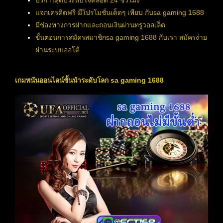
บริการสุดประทับใจตลอด 24 ชั่วโมง
แจกเครดิตฟรี มีโปรโมชั่นเด็ดๆ เพียบ กับsa gaming 1688
มีช่องทางการฝากและถอนเงินผ่านทรูวอลเล็ต
ขั้นตอนการสมัครสมาชิกsa gaming 1688 กับเรา สมัครง่าย
ผ่านระบบออโต้
เกมพนันออนไลน์ชั้นนำระดับโลก sa gaming 1688