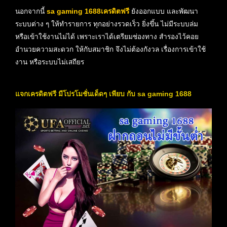
นอกจากนี้
sa gaming 1688เครดิตฟรี
ยังออกแบบ และพัฒนา
ระบบต่าง ๆ ให้ทำรายการ ทุกอย่างรวดเร็ว ยิ่งขึ้น ไม่มีระบบล่ม
หรือเข้าใช้งานไม่ได้ เพราะเราได้เตรียมช่องทาง สำรองไว้คอย
อำนวยความสะดวก ให้กับสมาชิก จึงไม่ต้องกังวล เรื่องการเข้าใช้
งาน หรือระบบไม่เสถียร
แจกเครดิตฟรี มีโปรโมชั่นเด็ดๆ เพียบ กับ sa gaming 1688