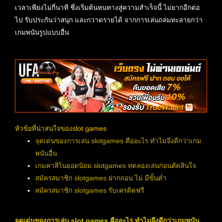
เวลาเพียงไม่กี่นาที ซึ่งเริ่มต้นหนทางสู่ความสำเร็จนี้ ไม่ยากอีกต่อ
ไป รับประกันว่าสนุก และกวาดรายได้ จากการเล่นถล่มทะลายกว่า
เกมพนันรูปแบบอื่น
หัวข้อที่น่าสนใจของ
slot games
จุดเด่นของการเล่น slotgames คืออะไร ทำไมจึงดีกว่าเกม
พนันอื่น
เกมคาสิโนยอดนิยม slotgames ทดลองเล่นก่อนตัดสินใจ
สมัครสมาชิก slotgames ฝากถอน ไม่ มีขั้นต่ำ
สมัครสมาชิก slotgames รับเครดิตฟรี
จุดเด่นของการเล่น slot games คืออะไร ทำไมจึงดีกว่าเกมพนัน