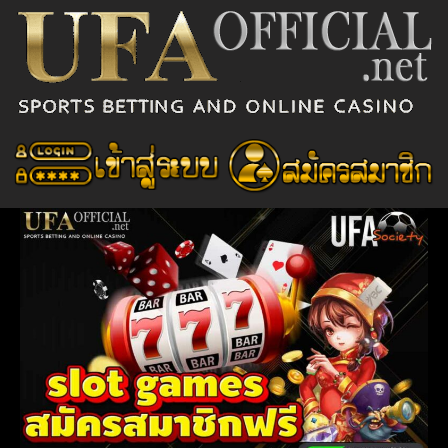
Skip
to
content