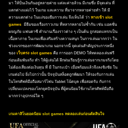
มา ให้ปั่นเงินกันอยู่หลายค่าย แต่ละค่ายล้วน มีเกมซึ่ง มีจุดเด่น ที่
แตกต่างแฝงไว้ ในเกม และความ ที่มาจากหลายค่ายทำ ให้ มี
ความแตกต่าง ในแง่ของธีมการเล่น จึงเห็นได้ ว่า
ทางเข้า
slot
games
มีธีมของเรื่องราวเกม ที่หลากหลายไม่ซ้ำกัน เช่น แอคชั่น
ผจญภัย แฟนตาซี ตำนานเรื่องราวต่าง ๆ เป็นต้น ถูกสอดแทรกเป็น
เนื้อหาภาย ในเกมเพื่อเสริมสร้างความสนุก ในการเล่นมากกว่า ใน
ช่วงแรกของการพัฒนาเกม นอกจากนี้ จุดเด่นสำคัญประการหนึ่ง
ของ
เว็บตรง
slot games
คือ การออก DEMO ให้ทดลองเล่นฟรี
ก่อนเดิมพันจริง ทำ ให้ผู้เล่นได้ ฝึกฝนเรียนรู้การเล่นจากเกมจริงโดย
ไม่ต้องเสี่ยงต่อเงินทุน ที่ มี ในกระเป๋า เมื่อพร้อมแล้วจึงลงชิงชัย ใน
เกมต่อไป ยิ่งไปกว่านั้น ปัจจุบันสล็อตถูกพัฒนา ให้รองรับการเล่น
ในโทรศัพท์มือถือสมาร์โฟน Tablet โน้ตบุค เพื่อสอดรับ กับการ
เปลี่ยนแปลงของโลกยุคปัจจุบัน ที่ผู้คนนิยมใช้งานโทรศัพท์มือถือ
มากกว่าอุปกรณ์ใด ๆ
เกมคาสิโนยอดนิยม slot games ทดลองเล่นก่อนตัดสินใจ