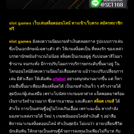
slot games เว็บเล่นสล็อตออนไลน์ ทางเข้าเว็บตรง สมัครสมาชิก
ฟรี
slot games
ยังคงความนิยมเกมทำเงินตลอดกาล รูปแบบการเล่น
ซึ่งเป็นเอกลักษณ์เฉพาะตัว ทำ ให้เกมสล็อตเป็น ที่หลงรัก ของเหล่า
บรรดานักพนันจำนวนไม่น้อย สล็อตเป็นเกมอยู่คู่ กับบ่อนคาสิโนมา
ช้านาน จนกระทั่ง มีการปรับโฉมการบริการยกระดับขึ้นมาอยู่ ใน
โลกออนไลน์ยังคงความนิยมไม่เสื่อมคลาย แม้ว่าจะปรับเปลี่ยนการ
เล่น มีตัวเลือก ให้เดิมพัน
ufabet
อย่างสนุกสนานมากขึ้น แต่ ก็หา
เกมอื่นขึ้นมาเทียบเคียงสล็อตได้ เป็นเกมทำเงินเร็ว ๆ สร้างรายได้
สุดปังแก่ผู้เล่นเสมือ เพราะโบนัสจากเกมมหาศาล แจ็คพอตมาพร้อม
เงินรางวัลจำนวนมาก ซึ่งหากเอาชนะ และตีแตก
สล็อต เกมส์
ได้
สำเร็จ การเป็นเศรษฐีอยู่ไม่ไกลเกินเอื้อม เพราะฉะนั้น หากกำลัง
มองหาแหล่งรายได้ ใหม่ ๆ เกมพนันออนไลน์ทำเงินดี ๆ อย่าลืม
พิจารณาเกมสล็อตออนไลน์ ทำเงินสุดปัง ไม่แน่ว่า อาจเปลี่ยนชีวิต
นักเดิมพัน ให้กลายเป็นเศรษฐีด้วยการลงทุนเงินเพียงไม่กี่บาท กับ