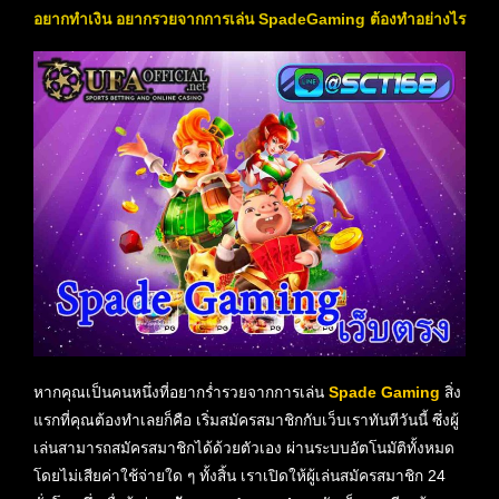
อยากทำเงิน อยากรวยจากการเล่น SpadeGaming ต้องทำอย่างไร
หากคุณเป็นคนหนึ่งที่อยากร่ำรวยจากการเล่น
Spade Gaming
สิ่ง
แรกที่คุณต้องทำเลยก็คือ เริ่มสมัครสมาชิกกับเว็บเราทันทีวันนี้ ซึ่งผู้
เล่นสามารถสมัครสมาชิกได้ด้วยตัวเอง ผ่านระบบอัตโนมัติทั้งหมด
โดยไม่เสียค่าใช้จ่ายใด ๆ ทั้งสิ้น เราเปิดให้ผู้เล่นสมัครสมาชิก 24