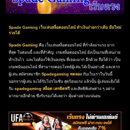
Spade Gaming เว็บเล่นสล็อตออนไลน์ ทำเงินง่ายกว่าเดิม มือใหม่
รวยได้
Spade Gaming
คือ เว็บเล่นสล็อตออนไลน์ ที่กำลังมาแรง มาก
ที่สุด ในตอนนี้ และที่สำคัญ เกมสล็อตออนไลน์ ยังเป็นเกมที่เล่นง่าย
ทำเงินไว และไม่ต้องใช้เงินลงทุน ที่เยอะมาก อีกด้วย ถือได้ว่า เป็น
เกมพนันออนไลน์ ที่สามารถตอบโจทย์ผู้เล่น ได้เป็นอย่างดี และหาก
ผู้เล่น สมัครสมาชิก
Spadegaming ทดลอง
กับเว็บเราในวันนี้
นอกจากผู้เล่น จะได้รับโปรโมชั่น สุดร้อนแรง แล้วนั้น ผู้เล่นจะยังได้
รับ
spadegaming สล็อต เครดิตฟรี
และสิทธิพิเศษต่าง ๆ อย่าง
มากมายอีกด้วย ซึ่งรับรองได้เลยว่า คุ้มค่าอย่างแน่นอน