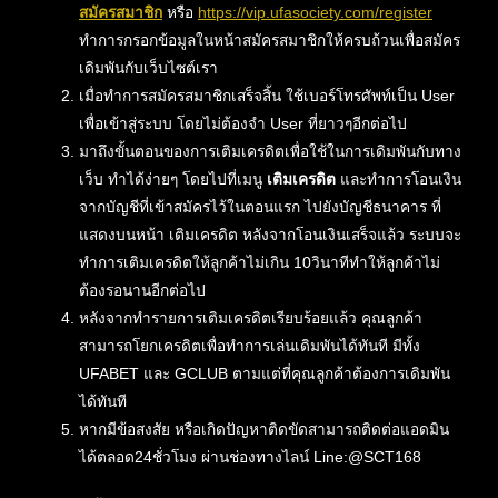
สมัครสมาชิก
หรือ
https://vip.ufasociety.com/register
ทำการกรอกข้อมูลในหน้าสมัครสมาชิกให้ครบถ้วนเพื่อสมัคร
เดิมพันกับเว็บไซต์เรา
เมื่อทำการสมัครสมาชิกเสร็จสิ้น ใช้เบอร์โทรศัพท์เป็น User
เพื่อเข้าสู่ระบบ โดยไม่ต้องจำ User ที่ยาวๆอีกต่อไป
มาถึงขั้นตอนของการเติมเครดิตเพื่อใช้ในการเดิมพันกับทาง
เว็บ ทำได้ง่ายๆ โดยไปที่เมนู
เติมเครดิต
และทำการโอนเงิน
จากบัญชีที่เข้าสมัครไว้ในตอนแรก ไปยังบัญชีธนาคาร ที่
แสดงบนหน้า เติมเครดิต หลังจากโอนเงินเสร็จแล้ว ระบบจะ
ทำการเติมเครดิตให้ลูกค้าไม่เกิน 10วินาทีทำให้ลูกค้าไม่
ต้องรอนานอีกต่อไป
หลังจากทำรายการเติมเครดิตเรียบร้อยแล้ว คุณลูกค้า
สามารถโยกเครดิตเพื่อทำการเล่นเดิมพันได้ทันที มีทั้ง
UFABET และ GCLUB ตามแต่ที่คุณลูกค้าต้องการเดิมพัน
ได้ทันที
หากมีข้อสงสัย หรือเกิดปัญหาติดขัดสามารถติดต่อแอดมิน
ได้ตลอด24ชั่วโมง ผ่านช่องทางไลน์ Line:@SCT168