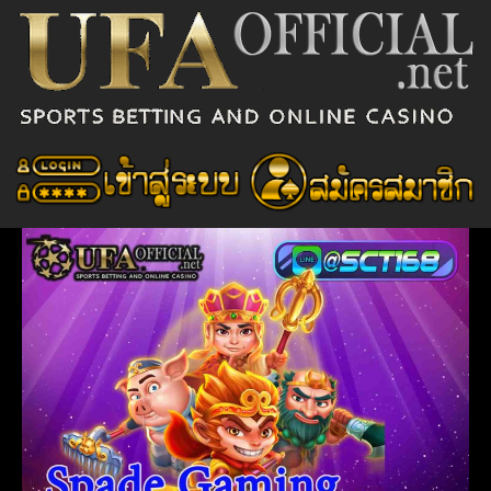
Skip
to
content