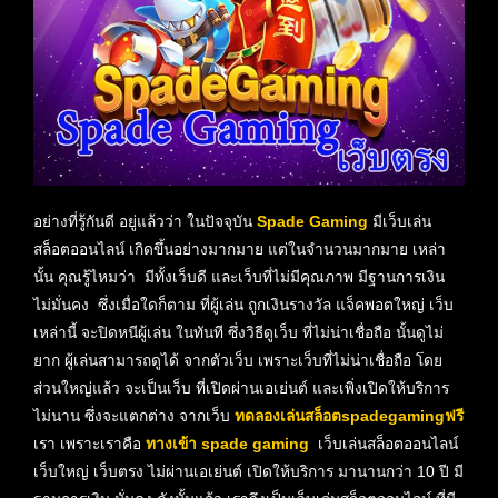
อย่างที่รู้กันดี อยู่แล้วว่า ในปัจจุบัน
Spade Gaming
มีเว็บเล่น
สล็อตออนไลน์ เกิดขึ้นอย่างมากมาย แต่ในจำนวนมากมาย เหล่า
นั้น คุณรู้ไหมว่า มีทั้งเว็บดี และเว็บที่ไม่มีคุณภาพ มีฐานการเงิน
ไม่มั่นคง ซึ่งเมื่อใดก็ตาม ที่ผู้เล่น ถูกเงินรางวัล แจ็คพอตใหญ่ เว็บ
เหล่านี้ จะปิดหนีผู้เล่น ในทันที ซึ่งวิธีดูเว็บ ที่ไม่น่าเชื่อถือ นั้นดูไม่
ยาก ผู้เล่นสามารถดูได้ จากตัวเว็บ เพราะเว็บที่ไม่น่าเชื่อถือ โดย
ส่วนใหญ่แล้ว จะเป็นเว็บ ที่เปิดผ่านเอเย่นต์ และเพิ่งเปิดให้บริการ
ไม่นาน ซึ่งจะแตกต่าง จากเว็บ
ทดลองเล่นสล็อต
spadegamingฟรี
เรา เพราะเราคือ
ทางเข้า
spade gaming
เว็บเล่นสล็อตออนไลน์
เว็บใหญ่ เว็บตรง ไม่ผ่านเอเย่นต์ เปิดให้บริการ มานานกว่า 10 ปี มี