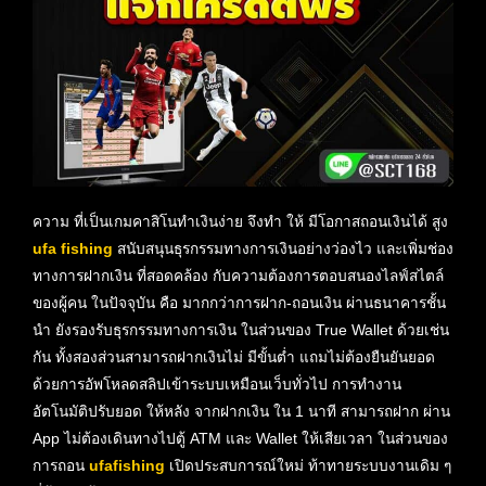
ความ ที่เป็นเกมคาสิโนทำเงินง่าย จึงทำ ให้ มีโอกาสถอนเงินได้ สูง
ufa fishing
สนับสนุนธุรกรรมทางการเงินอย่างว่องไว และเพิ่มช่อง
ทางการฝากเงิน ที่สอดคล้อง กับความต้องการตอบสนองไลฟ์สไตล์
ของผู้คน ในปัจจุบัน คือ มากกว่าการฝาก-ถอนเงิน ผ่านธนาคารชั้น
นำ ยังรองรับธุรกรรมทางการเงิน ในส่วนของ True Wallet ด้วยเช่น
กัน ทั้งสองส่วนสามารถฝากเงินไม่ มีขั้นต่ำ แถมไม่ต้องยืนยันยอด
ด้วยการอัพโหลดสลิปเข้าระบบเหมือนเว็บทั่วไป การทำงาน
อัตโนมัติปรับยอด ให้หลัง จากฝากเงิน ใน 1 นาที สามารถฝาก ผ่าน
App ไม่ต้องเดินทางไปตู้ ATM และ Wallet ให้เสียเวลา ในส่วนของ
การถอน
ufafishing
เปิดประสบการณ์ใหม่ ท้าทายระบบงานเดิม ๆ