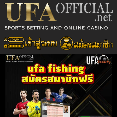
Skip
to
content