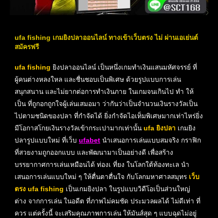
ufa fishing เกมยิงปลาออนไลน์ ทางเข้าเว็บตรง ไม่ ผ่านเอเย่นต์
สมัครฟรี
ufa fishing
ยิงปลาออนไลน์ เป็นหนึ่งเกมทำเงินแสนมหัศจรรย์ ที่
ผู้คนต่างหลงใหล และชื่นชอบเป็นพิเศษ ด้วยรูปแบบการเล่น
สนุกสนาน และไม่ยากต่อการทำเงินภาย ในเกมจนเกินไป ทำ ให้
เป็น ที่ถูกอกถูกใจผู้เล่นเสมอมา ว่ากันว่าเป็นจำนวนเงินรางวัลเป็น
ไปตามชนิดของปลา ที่กำจัดได้ ยิ่งกำจัดไอเท็มพิเศษมากเท่าไหร่ยิ่ง
มีโอกาสโกยเงินรางวัลเข้ากระเปามากเท่านั้น
ufa
ยิงปลา
เกมยิง
ปลารูปแบบใหม่ ที่เว็บ
ufabet
นำเสนอการเล่นแบบสมจริง กราฟิก
ที่สวยงามถูกออกแบบ และพัฒนามาเป็นอย่างดี เพื่อสร้าง
บรรยากาศการเล่นเหมือนได้ ท่องเ ที่ยง ในโลกใต้ท้องทะเล นำ
เสนอการเล่นแบบใหม่ ๆ ให้ตื่นตาตื่นใจ กับโลกมหาศาลสมุทร
เว็บ
ตรง
ufa fishing
เป็นเกมยิงปลา ในรูปแบบวิดีโอเป็นส่วนใหญ่
ต่าง จากการเล่น ในอดีต ที่ภาพไม่คมชัด ประมวลผลได้ ไม่ดีเท่า ที่
ควร แต่ครั้งนี้ จะเสริมคุณภาพการเล่น ให้มันส์สุด ๆ แบบฉุดไม่อยู่