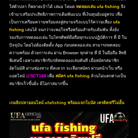
ใส่ตัวปลา ก็พลาดเป้าได้ เสมอ โหมด
ทดลองเล่น
ufa fishing
จึง
เข้ามาเสริมประสิทธิภาพการเดิมพันแบบ ที่เงินทุนยังอยู่ครบ เพื่อ
เป็นการเตรียมความพร้อมลงสู่สนามจริงแบบไร้ความเสี่ยง
ufa
fishing
เล่นได้ จนกว่าจะพอใจหรือพร้อมสำหรับเดิมพัน ทั้งยัง
รองรับการทดลองเล่น ในโทรศัพท์มือถือทุกระบบปฏิบัติการ ที่ มี ใน
ปัจจุบัน โดยไม่ต้องติดตั้ง App ก่อนทดลองเล่น สามารถทดสอบ
ความพร้อม ด้วยการเล่น ผ่าน Browser ทุกค่าย ที่ มี ในมือถือ สิทธิ
พิเศษนี้ เฉพาะสมาชิกรับรหัสทดลองเล่นทันที เมื่อสมัครสมาชิก
อัตโนมัติ ผ่านช่องทาง ที่สะดวก จะเลือกสมัคร ผ่านหน้าเว็บ หรือ
แอดไลน์
@SCT168
เพื่อ
สมัคร
ufa fishing
ล้วนไม่แตกต่างเป็น
สมาชิกเร็วขึ้นยิ่ง มีโอกาสมากขึ้น
เกมยิงปลาออนไลน์ ufafishing พร้อมแจกโบนัส เครดิตฟรีไม่อั้น