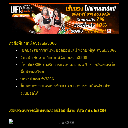
หัวข้อที่น่าสนใจของufa3366
เปิดประสบการณ์แทงบอลออนไลน์ ที่ง่าย ที่สุด กับufa3366
จัดหนัก จัดเต็ม กับเว็บพนันบอลufa3366
เว็บufa3366 รองรับการแทงบอลผ่านเครือข่ายอินเทอร์เน็ต
ชั้นนำของไทย
บทสรุปของufa3366
ขั้นตอนการสมัครสมาชิกufa3366 กับเรา สมัครง่ายผ่าน
ระบบออโต้
เปิดประสบการณ์แทงบอลออนไลน์ ที่ง่าย ที่สุด กับ ufa3366