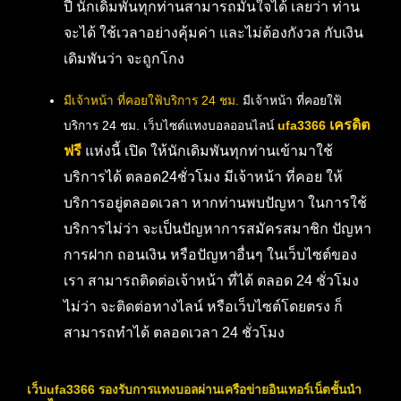
ปี นักเดิมพันทุกท่านสามารถมั่นใจได้ เลยว่า ท่าน
จะได้ ใช้เวลาอย่างคุ้มค่า และไม่ต้องกังวล กับเงิน
เดิมพันว่า จะถูกโกง
มีเจ้าหน้า ที่คอยใฟ้บริการ 24 ชม.
มีเจ้าหน้า ที่คอยใฟ้
เครดิต
บริการ 24 ชม. เว็บไซต์แทงบอลออนไลน์
ufa3366
ฟรี
แห่งนี้ เปิด ให้นักเดิมพันทุกท่านเข้ามาใช้
บริการได้ ตลอด24ชั่วโมง มีเจ้าหน้า ที่คอย ให้
บริการอยู่ตลอดเวลา หากท่านพบปัญหา ในการใช้
บริการไม่ว่า จะเป็นปัญหาการสมัครสมาชิก ปัญหา
การฝาก ถอนเงิน หรือปัญหาอื่นๆ ในเว็บไซต์ของ
เรา สามารถติดต่อเจ้าหน้า ที่ได้ ตลอด 24 ชั่วโมง
ไม่ว่า จะติดต่อทางไลน์ หรือเว็บไซต์โดยตรง ก็
สามารถทำได้ ตลอดเวลา 24 ชั่วโมง
เว็บufa3366 รองรับการแทงบอลผ่านเครือข่ายอินเทอร์เน็ตชั้นนำ