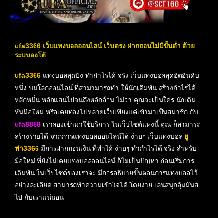
ufa3366 เว็บแทงบอลออนไลน์ เว็บตรง ฝากถอนไม่มีขั้นต่ำ ด้วย
ระบบออโต้
ufa3366
แทงบอลสุดปัง ทำกำไรได้ จริง เว็บแทงบอลสุดฮิตอันดับ
หนึ่ง บนโลกออนไลน์ ที่สามามารถทำ ให้นักเดิมพัน สร้างกำไรได้
หลักหมื่น หลักแสนไปจนถึงหลักล้าน ไม่ว่า คุณจะเป็นใคร นักเดิม
พันมือใหม่ หรือเคยท่องไปหลายเว็บเพียงแค่เข้ามาเป็นสมาชิก กับ
ufa8888
เราลองเข้ามาใช้บริการ ในเว็บไซต์แห่งนี้ คุณ ก็สามารถ
สร้างรายได้ จากการแทงบอลออนไลน์ได้ ง่ายๆ เว็บแทงบอล
ยู
ฟ่า
3366
มีการฝากถอนเงิน ที่ทำได้ ง่ายๆ ทำกำไรได้ จริง สำหรับ
มือใหม่ ที่ยังไม่เคยแทงบอลออนไลน์ ก็ไม่เป็นปัญหา ก่อนเริ่มการ
เดิมพัน ในเว็บไซต์ของเราจะ มีการอธิบายขั้นตอนการแทงบอลไว้
อย่างละเอียด สามารถทำความเข้าใจได้ โดยง่าย เล่นสนุกลุ้นมันส์
ไป กับเราแน่นอน