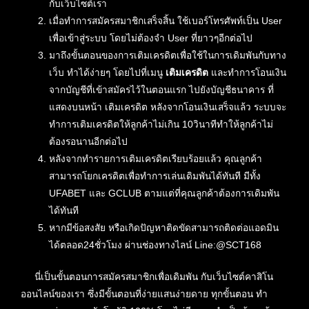
กับเว็บไซต์เรา
เมื่อทำการสมัครสมาชิกเสร็จสิ้น ใช้เบอร์โทรศัพท์เป็น User
เพื่อเข้าสู่ระบบ โดยไม่ต้องจำ User ที่ยาวๆอีกต่อไป
มาถึงขั้นตอนของการเติมเครดิตเพื่อใช้ในการเดิมพันกับทาง
เว็บ ทำได้ง่ายๆ โดยไปที่เมนู
เติมเครดิต
และทำการโอนเงิน
จากบัญชีที่เข้าสมัครไว้ในตอนแรก ไปยังบัญชีธนาคาร ที่
แสดงบนหน้า เติมเครดิต หลังจากโอนเงินเสร็จแล้ว ระบบจะ
ทำการเติมเครดิตให้ลูกค้าไม่เกิน 10วินาทีทำให้ลูกค้าไม่
ต้องรอนานอีกต่อไป
หลังจากทำรายการเติมเครดิตเรียบร้อยแล้ว คุณลูกค้า
สามารถโยกเครดิตเพื่อทำการเล่นเดิมพันได้ทันที มีทั้ง
UFABET และ GCLUB ตามแต่ที่คุณลูกค้าต้องการเดิมพัน
ได้ทันที
หากมีข้อสงสัย หรือเกิดปัญหาติดขัดสามารถติดต่อแอดมิน
ได้ตลอด24ชั่วโมง ผ่านช่องทางไลน์ Line:@SCT168
นี่เป็นขั้นตอนการสมัครสมาชิกเพื่อเดิมพัน กับเว็บไซต์คาสิโน
ออนไลน์ของเรา ซึ่งมีขั้นตอนที่ง่ายแสนง่ายดาย ทุกขั้นตอน ทำ