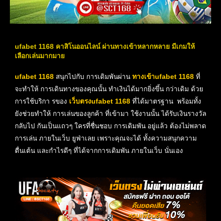
ufabet 1168 คาสิโนออนไลน์ ผ่านทางเข้าหลากหลาย มีเกมให้
เลือกเล่นมากมาย
ufabet
1168
สนุกไปกับ การเดิมพันผ่าน
ทางเข้า
ufabet 1168
ที่
จะทำให้ การเดินทางของคุณนั้น ทำเงินได้มากยิ่งขึ้น กว่าเดิม ด้วย
การใช้บริกา รของ
เว็บตรง
ufabet 1168
ที่ได้มาตรฐาน พร้อมทั้ง
ยังช่วยทำให้ การเล่นของลูกค้า ที่เข้ามา ใช้งานนั้น ได้รับเงินรางวัล
กลับไป กันเป็นแถวๆ ใครที่ชื่นชอบ การเดิมพัน อยู่แล้ว ต้องไม่พลาด
การเล่น ภายในเว็บ ยูฟ่าเลย เพราะคุณจะได้ ทั้งความสนุกความ
ตื่นเต้น และกำไรดีๆ ที่ได้จากการเดิมพัน ภายในเว็บ นั่นเอง