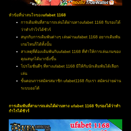
หัวข้อที่น่าสนใจของ
ufabet
1168
การเดิมพันที่สามารถเล่นได้ผ่านทางufabet 1168 รับรองได้
ว่าทำกำไรได้ชัวร์
สนุกกับการเดิมพันต่างๆ เล่นผ่านufabet 1168 อยากเดิมพัน
เกมไหนก็ได้ทั้งนั้น
สาเหตุที่ต้องเดิมพันกับufabet 1168 ที่ทำให้การเล่นเกมของ
คุณสนุกได้มากยิ่งขึ้น
โปรโมชั่นดีๆ ที่ทางufabet 1168 มีให้กับนักเดิมพันได้เลือก
เล่น
ขั้นตอนการสมัครสมาชิก ufabet1168 กับเรา สมัครง่ายผ่าน
ระบบออโต้
การเดิมพันที่สามารถเล่นได้ผ่านทาง ufabet 1168 รับรองได้ว่าทำ
กำไรได้ชัวร์