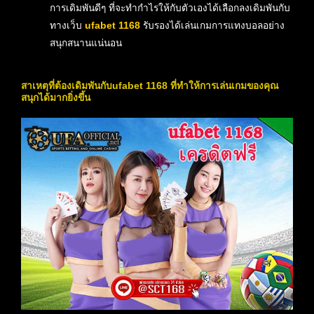
การเดิมพันดีๆ ที่จะทำกำไรให้กับตัวเองได้เลือกลงเดิมพันกับ
ทางเว็บ
ufabet
1168
รับรองได้เล่นเกมการแทงบอลอย่าง
สนุกสนานแน่นอน
สาเหตุที่ต้องเดิมพันกับufabet 1168 ที่ทำให้การเล่นเกมของคุณ
สนุกได้มากยิ่งขึ้น