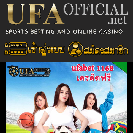
Skip
to
content