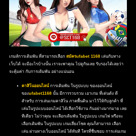
เกมส์การเดิมพัน ที่สามารถเลือก
สมัคร
ufabet 1168
เล่นกับทาง
เว็บได้ จะมีอะไรบ้างนั้น เราจะพาคุณ ไปดูกันเลย รับรองได้เลยว่า
จะคุ้มค่า กับการเดิมพัน อย่างแน่นอน
คาสิโนออนไลน์
การเดิมพัน ในรูปแบบ ของออนไลน์
ของ
ufabet1168
นั้น มีการรวบรวม เอาเกม ที่เด่นดัง ดี
สำหรับ การเล่นเกมคาสิโน ภาคพื้นดิน มาไว้ให้กับลูกค้า ที่
เล่นในรูปแบบออนไลน์ ได้เลือกใช้งาน กันอย่างมากมาย เลย
ทีเดียว ไม่ว่าคุณ จะเลือกเดิมพัน ในรูปแบบ เกมไพ่ หรือจะ
เลือกเดิมพัน ในรูปแบบ เกมเสี่ยงโชค คุณก็สามารถ เลือก
เล่น ผ่านทางเว็บออนไลน์ ได้ทันที ใครที่ชื่นชอบ การเล่นเกม