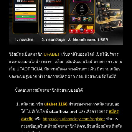
วิธีสมัครเป็นสมาชิก
UFABET
เว็บคาสิโนออนไลน์ เปิดให้บริการ
แทงบอลออนไลน์ บาคาร่า สล็อต เดิมพันออนไลน์ มาอย่างยาวนาน
เว็บ UFAOFFICIAL มีความมั่นคง ทางด้านการเงิน มีความเสถียร
ของระบบสูงมาก ทำรายการสมัคร ฝาก ถอน ด้วยระบบอัตโนมัติ
ขั้นตอนการสมัครสมาชิกด้วยระบบออโต้
สมัครสมาชิก
ufabet
1168
ผ่านช่องทางการสมัครแบบออ
โต้ ไปที่เว็บไซต์
ufaofficial.net
และเลือกรายการ
สมัคร
สมาชิก
หรือ
https://vip.ufasociety.com/register
ทำการ
กรอกข้อมูลในหน้าสมัครสมาชิกให้ครบถ้วนเพื่อสมัครเดิมพัน