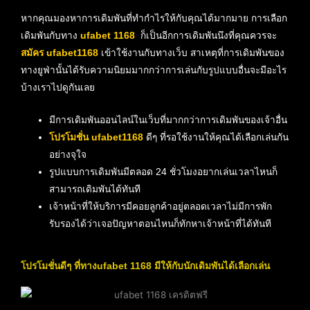
หากคุณมองหาการเดิมพันที่ทำกำไรให้กับคุณได้มากมาย การเลือก
เดิมพันกับทาง
ufabet
1168
ก็เป็นอีกการเดิมพันนึงที่คุณควรจะ
สมัคร
ufabet1168
เข้าใช้งานกับทางเว็บ สาเหตุที่การเดิมพันของ
ทางยูฟ่านั้นได้รับความนิยมมากกว่าการเล่นกับรูปแบบอื่นจะมีอะไร
บ้างเราไปดูกันเลย
มีการเดิมพันออนไลน์ในเว็บที่มากกว่าการเดิมพันของเจ้าอื่น
โปรโมชั่น
ufabet1168
ดีๆ ที่รอใช้งานให้คุณได้เลือกเล่นกัน
อย่างจุใจ
รูปแบบการเดิมพันมีตลอด 24 ชั่วโมงอยากเล่นเวลาไหนก็
สามารถเดิมพันได้ทันที
เจ้าหน้าที่ให้บริการมีคอยลูกค้าอยู่ตลอดเวลาไม่มีการพัก
รับรองได้ว่าเจอปัญหาตอนไหนก็ทักหาเจ้าหน้าที่ได้ทันที
โปรโมชั่นดีๆ ที่ทางufabet 1168 มีให้กับนักเดิมพันได้เลือกเล่น