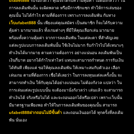
ufabet888
รับรองได้ว่า คุณจะได้รับความคุ้มค่า ไม่ต้องกลัวว่า ใน
การลงเดิมพันนั้น จะผิดพลาด หรือมีการซิกแซก ทำให้การเล่นของ
คุณนั้น ไม่ได้กำไร ตามที่ต้องการ เพราะการลงเดิมพัน กับทาง
เว็บ
ufabet888
นั้น เพียงแค่คุณสมัคร เป็นสมาชิก ก็จะได้รับความ
คุ้มค่า มากมายแล้ว ทั้งเกมต่างๆ ที่มีให้คุณเลือกเล่น มากมาย
พร้อมทั้งความคุ้มค่า จากการลงเดิมพัน ในแต่ละตา ที่สำคัญเลย
แต่ละรูปแบบการลงเดิมพันนั้น ใช้เงินไม่มาก รับกำไรไปได้เหนาะๆ
ทำเงินได้มากมาย ตามความต้องการ อย่างแน่นอน ลงเดิมพันเป็น
เงินกี่บาท อยากได้กำไรเท่าไหร่ แทบจะสามารถกำหนด การรับเงิน
ได้ทันที เพียงแค่ ขอให้คุณลงเดิมพัน ให้เหมาะสมกับตัวเอง เลือก
เล่นเกม ตามที่ต้องการ เชื่อได้เลยว่า ในการลงทุนแต่ละครั้งนั้น จะ
สามารถทำเงิน ให้กับคุณได้อย่างแน่นอน ไม่ต้องกังวล แปลว่า ใน
การเล่นแต่ละรูปแบบนั้น จะต้องมานั่งกังวลว่า เล่นแล้ว จะสามารถ
ทำเงินได้ จริงหรือไม่ได้ และจะถอนออกได้หรือเปล่า เพราะเว็บนั้น
มีมาตรฐานเพียงพอ ทำให้ในการลงเดิมพันของคุณนั้น สามารถ
ufabet888ฝากถอนไม่มีขั้นต่ำ
และถอนเงินออกได้ ทุกครั้งที่ลงเดิม
พัน นั่นเอง