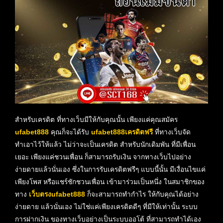
สำหรับเครดิต ที่ทางเว็บมีให้กับคุณนั้น เพียงแค่คุณสมัคร
ufabet888
คุณก็จะได้รับ
ufabet888เครดิตฟรี
ที่ทางเว็บจัด
ทำเอาไว้ให้แล้ว ไม่ว่าจะเป็นเครดิต สำหรับนักเดิมพัน ที่มีเพื่อน
เยอะ เพียงแค่ชวนเพื่อน ก็สามารถรับเงิน จากทางเว็บไปอย่าง
ง่ายดายแล้วนั่นเอง ซึ่งในการรับเครดิตฟรีๆ แบบนี้นั้น มีเงื่อนไขแค่
เพียงโพส หรือแชร์ชักชวนเพื่อน เข้ามาร่วมเป็นหนึ่ง ในสมาชิกของ
ทาง
เว็บตรง
ufabet888
ก็จะสามารถทำกำไร ให้กับคุณได้อย่าง
ง่ายดาย แล้วนั่นเอง ไม่ใช่แค่เพียงเครดิตดีๆ ที่มีให้เท่านั้น ระบบ
การฝากเงิน ของทางเว็บอย่างเป็นระบบออโต้ ที่สามารถทำได้เอง