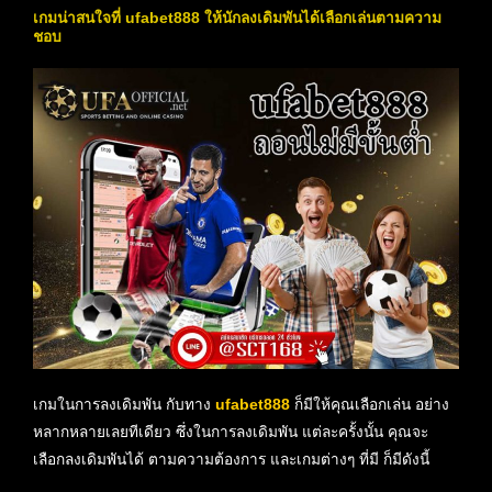
เกมน่าสนใจที่ ufabet888 ให้นักลงเดิมพันได้เลือกเล่นตามความ
ชอบ
เกมในการลงเดิมพัน กับทาง
ufabet888
ก็มีให้คุณเลือกเล่น อย่าง
หลากหลายเลยทีเดียว ซึ่งในการลงเดิมพัน แต่ละครั้งนั้น คุณจะ
เลือกลงเดิมพันได้ ตามความต้องการ และเกมต่างๆ ที่มี ก็มีดังนี้