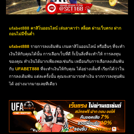
ufabet888 คาสิโนออนไลน์ เล่นลาคาร่า สล็อต ผ่านเว็บตรง ฝาก
ถอนไม่มีขั้นต่ำ
ufabet888
รายการลงเดิมพัน เกมคาสิโนออนไลน์ หรืออื่นๆ ที่จะทำ
เงินให้กับคุณได้นั้น การเลือกเว็บที่ดี ก็เป็นสิ่งที่จะทำให้ การลงทุน
ของคุณ ทำเงินได้มากเพียงพอเช่นกัน เหมือนกับการเลือกลงเดิมพัน
กับ
UFABET888
ที่จะทำเงินให้กับคุณ ได้อย่างเต็มที่ เรียกได้ว่าใน
การลงเดิมพัน แต่ละครั้งนั้น คุณจะสามารถทำเงิน จากการลงทุนพัน
ได้ อย่างมากมายเลยทีเดียว