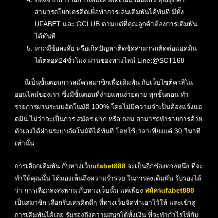
สามารถโยกเครดิตเพื่อทำการเล่นเดิมพันได้ทันที มีทั้ง
UFABET และ GCLUB ตามแต่ที่คุณลูกค้าต้องการเดิมพัน
ได้ทันที
หากมีข้อสงสัย หรือเกิดปัญหาติดขัดสามารถติดต่อแอดมิน
ได้ตลอด24ชั่วโมง ผ่านช่องทางไลน์ Line:@SCT168
นี่เป็นขั้นตอนการสมัครสมาชิกเพื่อเดิมพัน กับเว็บไซต์คาสิโน
ออนไลน์ของเรา ซึ่งมีขั้นตอนที่ง่ายแสนง่ายดาย ทุกขั้นตอน ทำ
รายการผ่านระบบอัตโนมัติ 100% โดยไม่มีความจำเป็นต้องแจ้งแอ
ดมิน ไม่ว่าจะเป็นการ สมัคร ฝาก หรือ ถอน สามารถทำรายการด้วย
ตัวเองได้ผ่านระบบอัตโนมัติได้ทันที โดยใช้เวลาเพียงแค่ 30 วินาที
เท่านั้น
การเลือกเดิมพัน กับทางเว็บ
ufabet888
จะเป็นอีกช่องทางหนึ่ง ที่จะ
ทำให้คุณนั้น ได้มองเห็นถึงความร่ำรวย ในการลงเดิมพัน รับรองได้
ว่า การเลือกลงสะพาน กับทางเว็บนั้น แค่เพียง
สมัคร
ufabet888
เป็นสมาชิก เลือกรับเครดิตดีๆ ที่ทางเว็บจัดทำเอาไว้ให้ และเข้าสู่
การเดิมพันได้เลย รับรองถึงความสนุกได้ทั้งเงิน ที่จะทำกำไรให้กับ