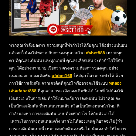
หากคุณกำลังมองหา ความสนุกที่ทำกำไรให้กับคุณ ได้อย่างแน่นอน
แล้วละก็ ต้องไม่พลาด กับการลงทุนภายใน
ufabet888
เพราะทุก
ตา ที่คุณลงเดิมพัน และทุกเกมที่ คุณลงเลือกเล่น จะทำกำไรให้กับ
คุณ ได้อย่างมากมาย เรียกว่า ตรงความต้องการของคุณ อย่าง
แน่นอน อยากลงเดิมพัน
ufabet168
ให้สนุก ก็สามารถทำได้ ด้วย
การใช้การเดิมพัน จากเครดิตที่คุณมี หรืออาจจะใช้ระบบ
ทดลอง
เล่น
ufabet888
ที่คุณสามารถ เลือกลงเดิมพันได้ โดยที่ ไม่ต้องใช้
เงินตัวเอ งในการเล่น ทำให้เหมาะกับการลงทุนพัน ไม่ว่าคุณ จะ
เป็นนักลงเดิมพัน ที่มาเล่นนานแล้ว หรือเป็นนักลงทุนหน้าใหม่ ที่
กำลังมองหา การลงเดิมพัน แบบที่จะทำกำไร ให้กับตัวเองได้
เพราะในการลงทุนแต่ละครั้ง หากไม่ได้ลองเล่นดู ก็อาจจะไม่รู้ว่า
การลงเดิมพันแบบนี้ เหมาะสมกับตัวเองหรือไม่ นั่นเอง ทำให้ในการ