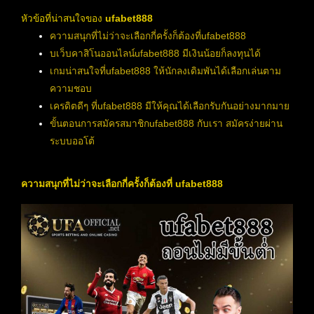
หัวข้อที่น่าสนใจของ
ufabet888
ความสนุกที่ไม่ว่าจะเลือกกี่ครั้งก็ต้องที่ufabet888
บเว็บคาสิโนออนไลน์ufabet888 มีเงินน้อยก็ลงทุนได้
เกมน่าสนใจที่ufabet888 ให้นักลงเดิมพันได้เลือกเล่นตาม
ความชอบ
เครดิตดีๆ ที่ufabet888 มีให้คุณได้เลือกรับกันอย่างมากมาย
ขั้นตอนการสมัครสมาชิกufabet888 กับเรา สมัครง่ายผ่าน
ระบบออโต้
ความสนุกที่ไม่ว่าจะเลือกกี่ครั้งก็ต้องที่ ufabet888