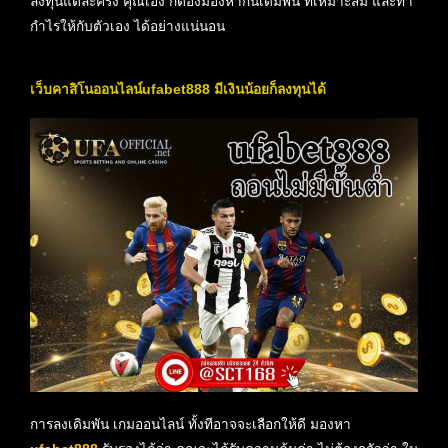
ลงทุนแต่ละครั้ง คุณเอง ก็ต้องมองหากันเดิมพัน ที่เหมาะสม และทำ
กำไรให้กับตัวเอง ได้อย่างแน่นอน
เว็บคาสิโนออนไลน์ufabet888 มีเงินน้อยก็ลงทุนได้
การลงเดิมพัน เกมออนไลน์ ทั้งทีอาจจะเลือกให้ดี มองหา