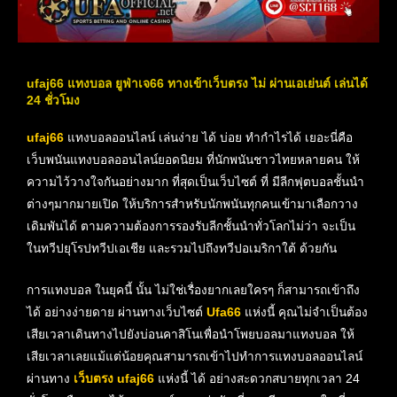
ufaj66 แทงบอล ยูฟ่าเจ66 ทางเข้าเว็บตรง ไม่ ผ่านเอเย่นต์ เล่นได้
24 ชั่วโมง
ufaj66
แทงบอลออนไลน์ เล่นง่าย ได้ บ่อย ทำกำไรได้ เยอะนี่คือ
เว็บพนันแทงบอลออนไลน์ยอดนิยม ที่นักพนันชาวไทยหลายคน ให้
ความไว้วางใจกันอย่างมาก ที่สุดเป็นเว็บไซต์ ที่ มีลีกฟุตบอลชั้นนำ
ต่างๆมากมายเปิด ให้บริการสำหรับนักพนันทุกคนเข้ามาเลือกวาง
เดิมพันได้ ตามความต้องการรองรับลีกชั้นนำทั่วโลกไม่ว่า จะเป็น
ในทวีปยุโรปทวีปเอเชีย และรวมไปถึงทวีปอเมริกาใต้ ด้วยกัน
การแทงบอล ในยุคนี้ นั้น ไม่ใช่เรื่องยากเลยใครๆ ก็สามารถเข้าถึง
ได้ อย่างง่ายดาย ผ่านทางเว็บไซต์
Ufa66
แห่งนี้ คุณไม่จำเป็นต้อง
เสียเวลาเดินทางไปยังบ่อนคาสิโนเพื่อนำโพยบอลมาแทงบอล ให้
เสียเวลาเลยแม้แต่น้อยคุณสามารถเข้าไปทำการแทงบอลออนไลน์
ผ่านทาง
เว็บตรง ufaj66
แห่งนี้ ได้ อย่างสะดวกสบายทุกเวลา 24