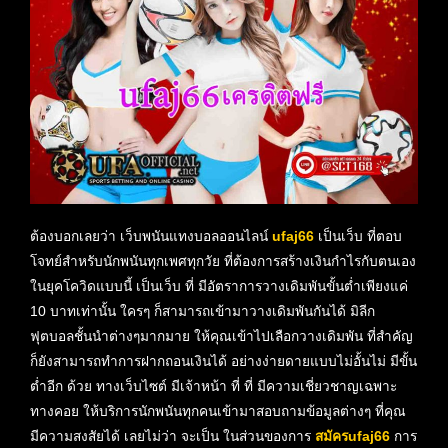
ต้องบอกเลยว่า เว็บพนันแทงบอลออนไลน์
ufaj66
เป็นเว็บ ที่ตอบ
โจทย์สำหรับนักพนันทุกเพศทุกวัย ที่ต้องการสร้างเงินกำไรกับตนเอง
ในยุคโควิดแบบนี้ เป็นเว็บ ที่ มีอัตราการวางเดิมพันขั้นต่ำเพียงแค่
10 บาทเท่านั้น ใครๆ ก็สามารถเข้ามาวางเดิมพันกันได้ มิลีก
ฟุตบอลชั้นนำต่างๆมากมาย ให้คุณเข้าไปเลือกวางเดิมพัน ที่สำคัญ
ก็ยังสามารถทำการฝากถอนเงินได้ อย่างง่ายดายแบบไม่อั้นไม่ มีขั้น
ต่ำอีก ด้วย ทางเว็บไซต์ มีเจ้าหน้า ที่ ที่ มีความเชี่ยวชาญเฉพาะ
ทางคอย ให้บริการนักพนันทุกคนเข้ามาสอบถามข้อมูลต่างๆ ที่คุณ
มีความสงสัยได้ เลยไม่ว่า จะเป็น ในส่วนของการ
สมัครufaj66
การ