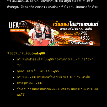
ชั่วโมงเลือกแทงได้ ทุกแมตช์การแข่งขัน ที่คุณ มีความสนใจ ที่
สำคัญยัง มีราคาอัตราการต่อรองต่างๆ ที่ มีความเป็นกลางอีก ด้วย
หัวข้อที่น่าสนใจของ
ufaj66
เดิมพันกีฬาออนไลน์ufaj66 รองรับการเล่น ผ่านมือถือทุก
ระบบ
จุดเด่นของเว็บแทงบอลufaj66
เดิมพันufaj66 แทงบอลขั้นต่ำเพียงแค่ 10 บาทเท่านั้น
บทสรุปของufaj66
ขั้นตอนการสมัครสมาชิกufaj66 กับเรา สมัครง่ายผ่านระบบ
ออโต้