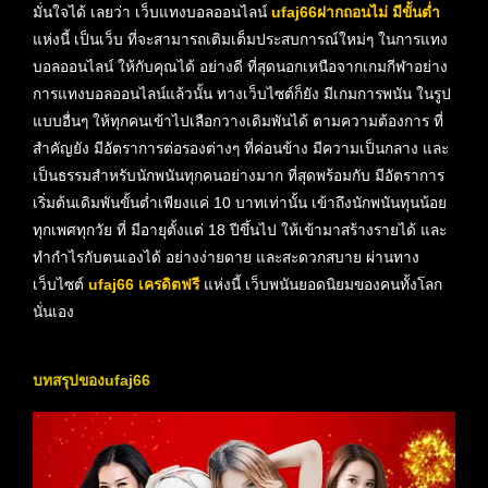
มั่นใจได้ เลยว่า เว็บแทงบอลออนไลน์
ufaj66ฝากถอนไม่ มีขั้นต่ำ
แห่งนี้ เป็นเว็บ ที่จะสามารถเติมเต็มประสบการณ์ใหม่ๆ ในการแทง
บอลออนไลน์ ให้กับคุณได้ อย่างดี ที่สุดนอกเหนือจากเกมกีฬาอย่าง
การแทงบอลออนไลน์แล้วนั้น ทางเว็บไซต์ก็ยัง มีเกมการพนัน ในรูป
แบบอื่นๆ ให้ทุกคนเข้าไปเลือกวางเดิมพันได้ ตามความต้องการ ที่
สำคัญยัง มีอัตราการต่อรองต่างๆ ที่ค่อนข้าง มีความเป็นกลาง และ
เป็นธรรมสำหรับนักพนันทุกคนอย่างมาก ที่สุดพร้อมกับ มีอัตราการ
เริ่มต้นเดิมพันขั้นต่ำเพียงแค่ 10 บาทเท่านั้น เข้าถึงนักพนันทุนน้อย
ทุกเพศทุกวัย ที่ มีอายุตั้งแต่ 18 ปีขึ้นไป ให้เข้ามาสร้างรายได้ และ
ทำกำไรกับตนเองได้ อย่างง่ายดาย และสะดวกสบาย ผ่านทาง
เว็บไซต์
ufaj66 เครดิตฟรี
แห่งนี้ เว็บพนันยอดนิยมของคนทั้งโลก
นั่นเอง
บทสรุปของufaj66