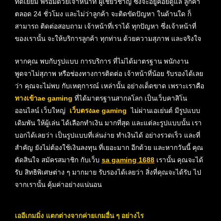
ที่ดีเยี่ยม พร้อมด้วยเจ้าหน้าที่ ผู้เชี่ยวชาญ ซึ่งจะอยู่คอยดูแล ลูกค้า
ตลอด 24 ชั่วโมง และไม่ว่าลูกค้า จะติดขัดปัญหา ในด้านใด ก็
สามารถ ติดต่อสอบถาม เจ้าหน้าที่เราได้ ทุกปัญหา ซึ่งเจ้าหน้าที่
ของเรานั้น จะให้บริการลูกค้า ทุกท่าน ด้วยความสุภาพ และจริงใจ
หากคุณ พบกับรูปแบบ การบริการ ที่ไม่ได้มาตรฐาน พนักงาน
พูดจาไม่สุภาพ หรือช่องทางการติดต่อ เจ้าหน้าที่น้อย รับรองได้เลย
ว่า คุณจะไม่พบ กับเหตุการณ์ เหล่านั้น อย่างเด็ดขาด เพราะเราคือ
ทางเข้าae gaming
ที่ได้มาตรฐานสากลโลก เป็นเว็บคาสิโน
ออนไลน์ เว็บใหญ่
เว็บตรงae gaming
ไม่ผ่านเอเย่นต์ มีรูปแบบ
เดิมพัน ให้ผู้เล่น ได้เลือกทำเงิน มากที่สุด และแต่ละรูปแบบนั้น เรา
บอกได้เลยว่า เป็นรูปแบบที่เล่นง่าย ทำเงินได้ อย่างรวดเร็ว และที่
สำคัญ ยังไม่ต้องใช้เงินลงทุน ที่เยอะมาก อีกด้วย และหากวันนี้ คุณ
ตัดสินใจ สมัครสมาชิก กับเว็บ
sa gaming 1688
เรานั้น คุณจะได้
รับ สิทธิพิเศษต่าง ๆ มากมาย รับรองได้เลยว่า สิ่งที่คุณจะได้รับ ไป
จากเรานั้น คุ้มค่าอย่างแน่นอน
เออีเกมมิ่ง แตกต่างจากค่ายเกมอื่น ๆ อย่างไร