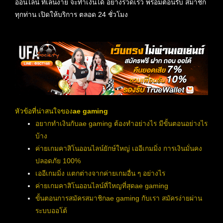
ออนไลน์ ที่เล่นง่าย จะทำเงินได้ อย่างรวดเร็ว พร้อมต้อนรับ สมาชิก
ทุกท่าน เปิดให้บริการ ตลอด 24 ชั่วโมง
หัวข้อที่น่าสนใจของ
ae gaming
อยากทำเงินกับae gaming ต้องทำอย่างไร มีขั้นตอนอย่างไร
บ้าง
ค่ายเกมคาสิโนออนไลน์ยักษ์ใหญ่ เออีเกมมิ่ง การเงินมั่นคง
ปลอดภัย 100%
เออีเกมมิ่ง แตกต่างจากค่ายเกมอื่น ๆ อย่างไร
ค่ายเกมคาสิโนออนไลน์ที่ใหญที่สุดae gaming
ขั้นตอนการสมัครสมาชิกae gaming กับเรา สมัครง่ายผ่าน
ระบบออโต้