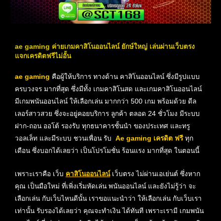
ae gaming ค่ายเกมคาสิโนออนไลน์ ยักษ์ใหญ่ เล่นผ่านเว็บตรง
แจกเครดิตฟรีไม่อั้น
ae gaming
คือผู้ให้บริการ ทางด้าน คาสิโนออนไลน์ ซึ่งมีรูปแบบ
ครบวงจร มากที่สุด ซึ่งมีทั้ง เกมคาสิโนสด และเกมคาสิโนออนไลน์
มีเกมพนันออนไลน์ ให้เลือกเล่น มากกว่า 500 เกม พร้อมด้วย ดีล
เลอร์สาวสวย ซึ่งจะอยู่คอยบริการ ลูกค้า ตลอด 24 ชั่วโมง มีระบบ
ฝาก-ถอน ออโต้ รองรับ ทุกธนาคารชั้นนำ ของประเทศ และทรู
วอลเล็ท และมีระบบ ชวนเพื่อน รับ
Ae gaming เครดิต ฟรี
ทุก
เดือน ซึ่งบอกได้เลยว่า เป็นโปรโมชั่น ร้อนแรง มากที่สุด ในตอนนี้
เพราะเราคือ เว็บ
คาสิโนออนไลน์
เว็บตรง ไม่ผ่านเอเย่นต์ ซึ่งหาก
คุณ เป็นมือใหม่ ที่เพิ่งเริ่มหัดเล่น พนันออนไลน์ และยังไม่รู้ว่า จะ
เลือกเล่น กับเว็บไหนดีนั้น เราขอแนะนำว่า ให้เลือกเล่น กับเว็บเรา
เท่านั้น รับรองได้เลยว่า คุณจะทำเงิน ได้ทันที เพราะเรามี เกมพนัน