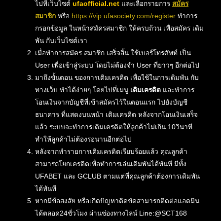
ไปที่เว็บไซต์
ufaofficial.net
และเลือกรายการ
สมัคร
สมาชิก
หรือ
https://vip.ufasociety.com/register
ทำการ
กรอกข้อมูล ในหน้าสมัครสมาชิก ให้ครบถ้วน เพื่อสมัคร เดิม
พัน กับเว็บไซต์เรา
เมื่อทำการสมัคร สมาชิก เสร็จสิ้น ใช้เบอร์โทรศัพท์ เป็น
User เพื่อเข้าสู่ระบบ โดยไม่ต้องจำ User ที่ยาวๆ อีกต่อไป
มาถึงขั้นตอน ของการเติมเครดิต เพื่อใช้ในการเดิมพัน กับ
ทางเว็บ ทำได้ง่ายๆ โดยไปที่เมนู
เติมเครดิต
และทำการ
โอนเงินจากบัญชีที่เข้าสมัครไว้ในตอนแรก ไปยังบัญชี
ธนาคาร ที่แสดงบนหน้า เติมเครดิต หลังจากโอนเงินเสร็จ
แล้ว ระบบจะทำการเติมเครดิตให้ลูกค้าไม่เกิน 10วินาที
ทำให้ลูกค้าไม่ต้องรอนานอีกต่อไป
หลังจากทำรายการเติมเครดิตเรียบร้อยแล้ว คุณลูกค้า
สามารถโยกเครดิตเพื่อทำการเล่นเดิมพันได้ทันที มีทั้ง
UFABET และ GCLUB ตามแต่ที่คุณลูกค้าต้องการเดิมพัน
ได้ทันที
หากมีข้อสงสัย หรือเกิดปัญหาติดขัดสามารถติดต่อแอดมิน
ได้ตลอด24ชั่วโมง ผ่านช่องทางไลน์ Line:@SCT168