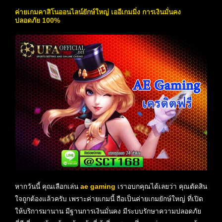
ค่ายเกมคาสิโนออนไลน์ยักษ์ใหญ่ เออีเกมมิ่ง การเงินมั่นคง
ปลอดภัย 100%
หากวันนี้ คุณเลือกเล่น
ae gaming
เราอบกคุณได้เลยว่า คุณตัดสิน
ใจถูกต้องแล้วครับ เพราะค่ายเกมนี้ ถือเป็นค่ายเกมยักษ์ใหญ่ ที่เปิด
ให้บริการมานาน มีฐานการเงินมั่นคง มีระบบรักษาความปลอดภัย