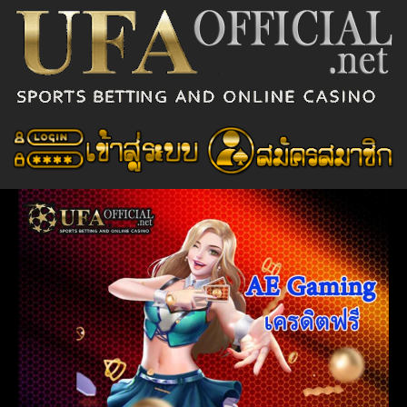
Skip
to
content