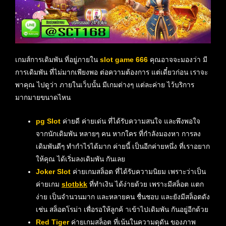
เกมส์การเดิมพัน ที่อยู่ภายใน
slot game 666
คุณอาจจะมองว่า มี
การเดิมพัน ที่ไม่มากเพียงพอ ต่อความต้องการ แต่เดี๋ยวก่อน เราจะ
พาคุณ ไปดูว่า ภายในเว็บนั้น มีเกมต่างๆ แต่ละค่าย ไว้บริการ
มากมายขนาดไหน
pg Slot
ค่ายดี ค่ายเด่น ที่ได้รับความสนใจ และพึงพอใจ
จากนักเดิมพัน หลายๆ คน หากใคร ที่กำลังมองหา การลง
เดิมพันดีๆ ทำกำไรได้มาก ค่ายนี้ เป็นอีกค่ายหนึ่ง ที่เราอยาก
ให้คุณ ได้เริ่มลงเดิมพัน กันเลย
Joker Slot
ค่ายเกมสล็อต ที่ได้รับความนิยม เพราะว่าเป็น
ค่ายเกม
slotbkk
ที่ทำเงิน ได้ง่ายด้วย เพราะมีสล็อต แตก
ง่าย เป็นจำนวนมาก และหลายคน ชื่นชอบ และยังมีสล็อตดัง
เช่น สล็อตโรม่า เพื่อรอให้ลูกค้ าเข้าไปเดิมพัน กันอยู่อีกด้วย
Red Tiger
ค่ายเกมสล็อต ที่เน้นในความดุดัน ของภาพ