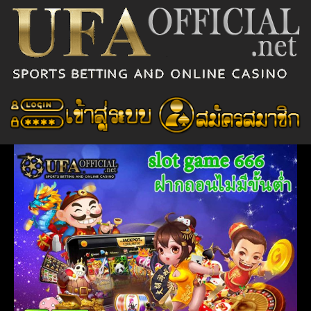
Skip
to
content