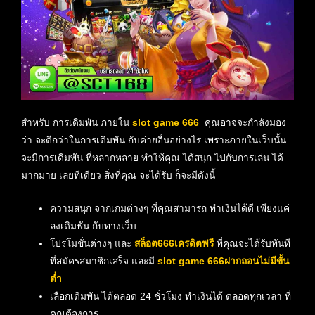
สำหรับ การเดิมพัน ภายใน
slot game 666
คุณอาจจะกำลังมอง
ว่า จะดีกว่าในการเดิมพัน กับค่ายอื่นอย่างไร เพราะภายในเว็บนั้น
จะมีการเดิมพัน ที่หลากหลาย ทำให้คุณ ได้สนุก ไปกับการเล่น ได้
มากมาย เลยทีเดียว สิ่งที่คุณ จะได้รับ ก็จะมีดังนี้
ความสนุก จากเกมต่างๆ ที่คุณสามารถ ทำเงินได้ดี เพียงแค่
ลงเดิมพัน กับทางเว็บ
โปรโมชั่นต่างๆ และ
สล็อต
666เครดิตฟรี
ที่คุณจะได้รับทันที
ที่สมัครสมาชิกเสร็จ และมี
slot game 666ฝากถอนไม่มีขั้น
ต่ำ
เลือกเดิมพัน ได้ตลอด 24 ชั่วโมง ทำเงินได้ ตลอดทุกเวลา ที่
คุณต้องการ