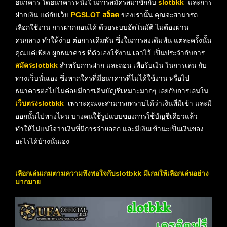
ธนาคาร ใดธนาคารหนึ่งใ นการสมัครสมาชิกกับ
slotbkk
และการ
ฝากเงิน แต่กับเว็บ
PGSLOT สล็อต
ของเรานั้น คุณจะสามารถ
เลือกใช้งาน การฝากถอนได้ ด้วยระบบอัตโนมัติ ไม่ต้องผ่าน
คนกลาง ทำให้ง่าย ต่อการเดิมพัน ซึ่งในการลงเดิมพัน แต่ละครั้งนั้น
คุณแค่เพียง ผูกธนาคาร ที่ตัวเองใช้งาน เอาไว้ เป็นประจำกับการ
สมัคร
slotbkk
สำหรับการฝาก และถอน เพื่อรับเงิน ในการเล่น กับ
ทางเว็บนั่นเอง ซึ่งหากใครที่มีธนาคารที่ไม่ได้ใช้งาน หรือไป
ธนาคารต่อไปไม่ค่อยมีการเดินบัญชีเหมาะมากๆ เลยกับการเล่นใน
เว็บตรง
slotbkk
เพราะคุณจะสามารถทราบได้ว่าเงินที่มีเข้า และมี
ออกนั้นไปทางไหน บางคนใช้รูปแบบของการใช้บัญชีเดียวแล้ว
ทำให้ไม่แน่ใจว่าเงินที่มีการจ่ายออก และมีเงินเข้านะเป็นเงินของ
อะไรได้บ้างนั่นเอง
เลือกเล่นเกมตามความพึงพอใจกับslotbkk มีเกมให้เลือกเล่นอย่าง
มากมาย