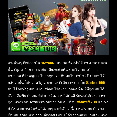
เกมต่างๆ ที่อยู่ภายใน
slotbkk
เป็นเกม ที่จะทำให้ การเล่นของคน
นั้น สนุกไปกับการวางเงิน เพื่อลงเดิมพัน ภายในเกม ได้อย่าง
มากมาย ที่สำคัญเลย ไม่ว่าคุณ จะเดิมพันไปเท่าไหร่ ก็ตามกันได้
กลับมานั้น ก็นับว่าทวีคูณ มากเลยทีเดียว เพราะเว็บ
Slotxo 555
นั้น ได้จัดทำรูปแบบ เกมสล็อต ไว้อย่างมากพอ ที่จะให้คุณนั้น ได้
เลือกเดิมพัน กับเกม ที่ตัวเองต้องการ ได้ทันที รับรองได้เลยว่า หาก
คุณ ทำการสมัครสมาชิก กับทางเว็บ จะได้รับ
สล็อตฟรี
200
และทำ
กำไร จากการเดิมพัน ได้ง่ายๆ เลยทีเดียว ซึ่งการเล่นเกม กับทาง
เว็บนั้น คุณจะสามารถ เลือกลงเดิมพัน ได้หลากหลาย เกมเลย หาก