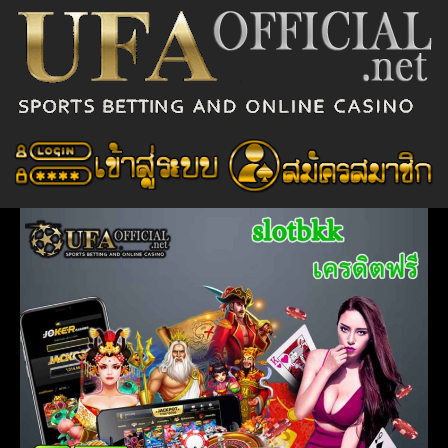
Skip
to
content