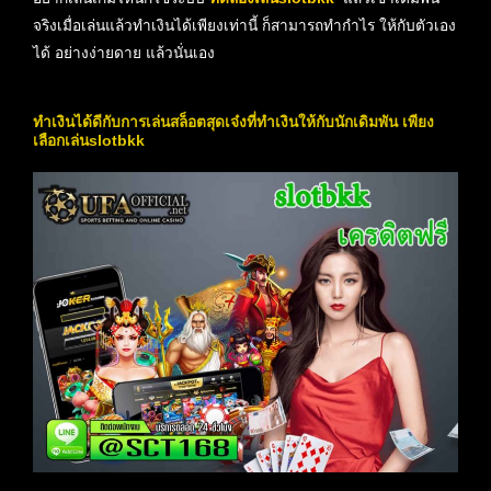
จริงเมื่อเล่นแล้วทำเงินได้เพียงเท่านี้ ก็สามารถทำกำไร ให้กับตัวเอง
ได้ อย่างง่ายดาย แล้วนั่นเอง
ทำเงินได้ดีกับการเล่นสล็อตสุดเจ๋งที่ทำเงินให้กับนักเดิมพัน เพียง
เลือกเล่นslotbkk